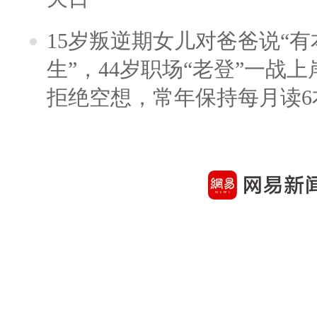
15岁叛逆期女儿对爸爸说“
生”，44岁职场“老登”一战上岸
拒绝空想，常年保持每月读6