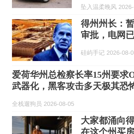
坠入温柔晚风 2026-0
得州州长：暂
审批，电网
硅屿手记 2026-08-0
爱荷华州总检察长率15州要求Op
武器化，黑客攻击多天极其恐
全栈遛狗员 2026-08-05
大家都涌向
在这个州买