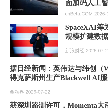
面加码人工
cnBeta.COM 2026-
SpaceXA
规模扩建数
新浪财经 2026-07-2
据日经新闻：英伟达与纬创（Wi
得克萨斯州生产Blackwell A
金融界 2026-07-22
获深圳路测许可，Momenta大