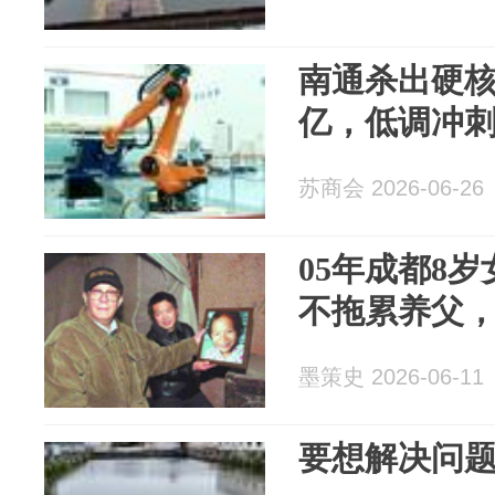
南通杀出硬核
亿，低调冲刺
苏商会 2026-06-26
05年成都8
不拖累养父
墨策史 2026-06-11
要想解决问