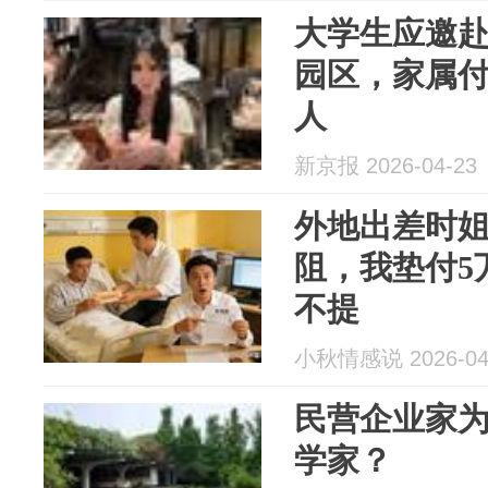
大学生应邀
园区，家属付
人
新京报 2026-04-23
外地出差时
阻，我垫付5
不提
小秋情感说 2026-04
民营企业家
学家？