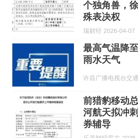
个独角兽，徐
殊表决权
瑞财经 2026-04-07
最高气温降至
雨水天气
许昌广播电视台交通广播
前猎豹移动
河航天拟冲刺
券辅导