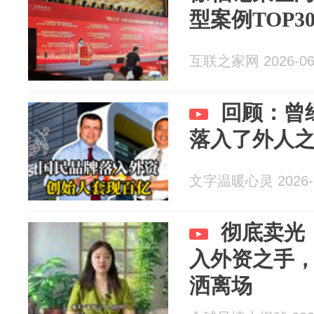
型案例TOP3
互联之家网 2026-06
回顾：曾
落入了外人
文字温暖心灵 2026-0
彻底卖光
入外资之手
洒离场