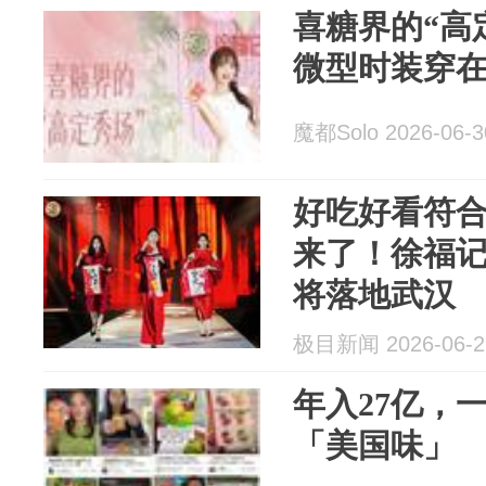
喜糖界的“高
微型时装穿
魔都Solo 2026-06-3
好吃好看符
来了！徐福
将落地武汉
极目新闻 2026-06-2
年入27亿，
「美国味」