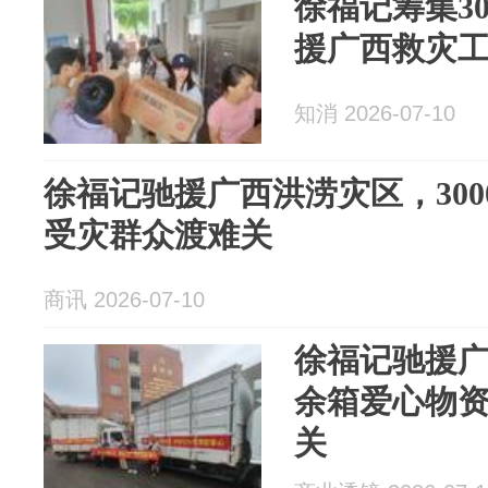
徐福记筹集3
援广西救灾
知消 2026-07-10
徐福记驰援广西洪涝灾区，30
受灾群众渡难关
商讯 2026-07-10
徐福记驰援广
余箱爱心物
关