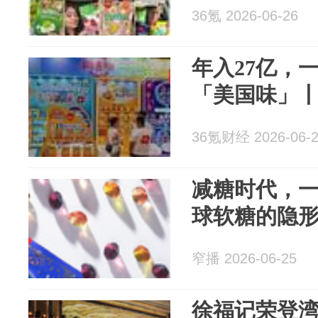
36氪 2026-06-26
年入27亿，
「美国味」丨
36氪财经 2026-06-
减糖时代，
球软糖的隐
窄播 2026-06-25
徐福记荣登