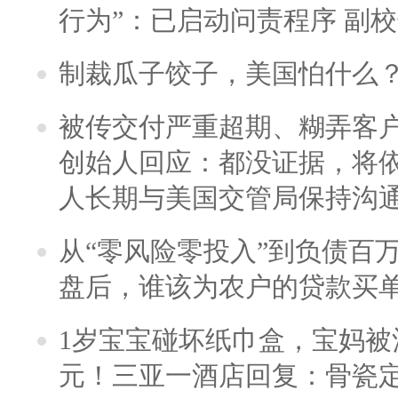
行为”：已启动问责程序 副
制裁瓜子饺子，美国怕什么
被传交付严重超期、糊弄客
创始人回应：都没证据，将依
人长期与美国交管局保持沟通
从“零风险零投入”到负债百
盘后，谁该为农户的贷款买
1岁宝宝碰坏纸巾盒，宝妈被酒
元！三亚一酒店回复：骨瓷