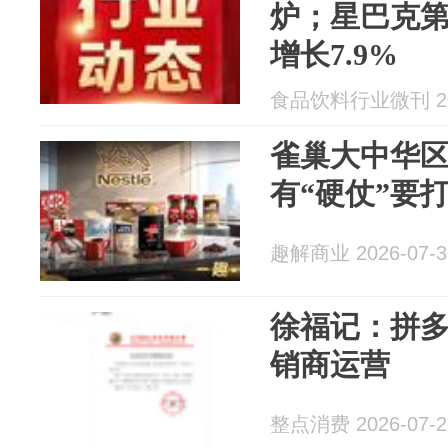
炉；星巴克
增长7.9%
食品饮料行业微刊 202
雀巢大中华区
有“硬仗”要
趣解商业 2026-07-3
徐福记：拼
销商运营
整点消费 2026-07-2