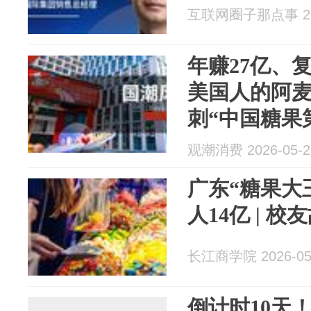
互联网圈子那点事 202
年赚27亿、
美国人的阿
刺“中国糖果第
云
观潮消费 2026-05-2
广东“糖果大
人14亿 | 校
长江商学院 2026-05
倒计时10天！