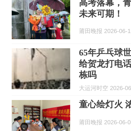
高考落幕，
未来可期！
莆田晚报 2026-06-1
65年乒乓球
给贺龙打电
栋吗
大运河时空 2026-06
童心绘灯火 
莆田晚报 2026-06-0