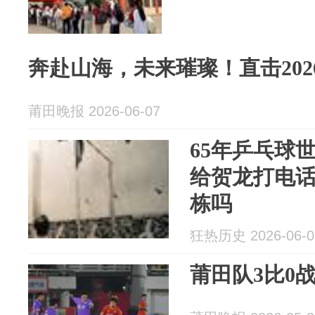
奔赴山海，未来璀璨！直击202
莆田晚报 2026-06-07
65年乒乓球
给贺龙打电
栋吗
狂热历史 2026-06-0
莆田队3比0