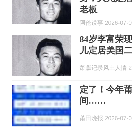
老板
阿伧说事 2026-07-0
84岁李富荣
儿定居美国
萧獻记录风土人情 202
定了！今年
间……
莆田晚报 2026-07-0