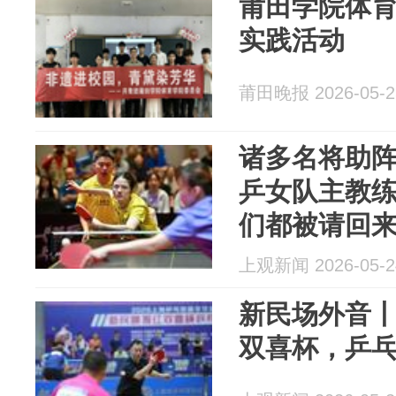
莆田学院体
实践活动
莆田晚报 2026-05-2
诸多名将助
乒女队主教
们都被请回
上观新闻 2026-05-2
新民场外音
双喜杯，乒