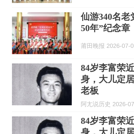
仙游340名老
50年”纪念章
莆田晚报 2026-07-0
84岁李富荣
身，大儿定
老板
阿尢说历史 2026-07
84岁李富荣
身，大儿定