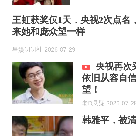
王虹获奖仅1天，央视2次点名
来她和庞众望一样
星娱叨叨社 2026-07-29
央视再次
依旧从容自
望！
老D悬疑 2026-07-2
韩雅平，被