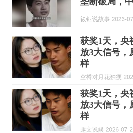
垄断破局，
筱钰说故事 2026-07
获奖1天，央
放3大信号，
样
空樽对月花独瘦 2026
获奖1天，央
放3大信号，
样
趣文说娱 2026-07-2