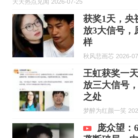
天天热点见闻 2026-07-25
获奖1天，央
放3大信号，
样
秋风悲画芯 2026-07
王虹获奖一
放三大信号
之处
梦醉为红颜一笑 2026
庞众望：