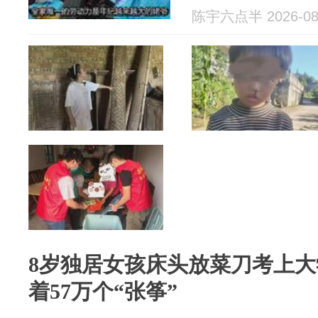
陈宇六点半 2026-08
8岁独居女孩床头放菜刀考上
着57万个“张筝”