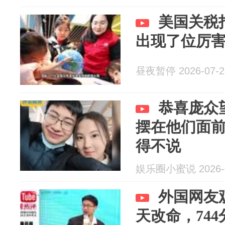
美国关税
出现了位厉
昼夜暂停 2026-07-2
恭喜庞众
摆在他们面
得不说
娱乐圈小蜜说 2026-0
外国网友
天改命，74