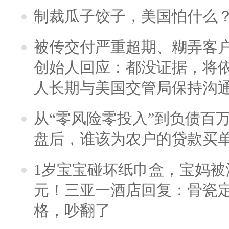
制裁瓜子饺子，美国怕什么
被传交付严重超期、糊弄客
创始人回应：都没证据，将依
人长期与美国交管局保持沟通
从“零风险零投入”到负债百
盘后，谁该为农户的贷款买
1岁宝宝碰坏纸巾盒，宝妈被酒
元！三亚一酒店回复：骨瓷
格，吵翻了