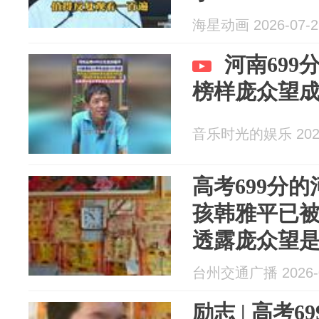
海星动画 2026-07-2
河南69
榜样庞众望
音乐时光的娱乐 2026
高考699分
孩韩雅平已
透露庞众望
成为校友
台州交通广播 2026-0
励志 | 高考