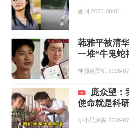
她刊 2026-08-01
韩雅平被清
一堆“牛鬼蛇
神颜贩卖机 2026-07
庞众望：
使命就是科
小小只麻酱 2026-07