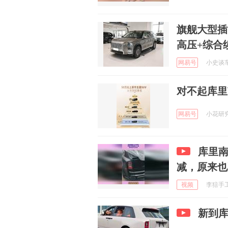
旗舰大型插
高压+综合续
网易号
小史谈车 
对不起库里
网易号
小花研究所
库里
减，原来也
视频
李狺手工制
新到库