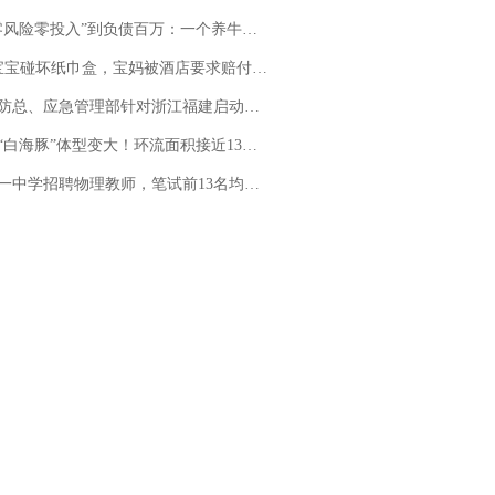
险零投入”到负债百万：一个养牛项目崩盘后，谁该为农户的贷款买单丨红星调查
坏纸巾盒，宝妈被酒店要求赔付924元！三亚一酒店回复：骨瓷定制！网友一查价格，吵翻了
总、应急管理部针对浙江福建启动防汛防台风四级应急响应
白海豚”体型变大！环流面积接近13个浙江那么大
招聘物理教师，笔试前13名均遭淘汰？教育局：已叫停招聘，成立调查组全面核查