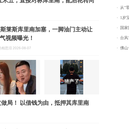
近五米五，直接对标库里南，配后轮转向
从“零风
1岁宝宝碰
国家防
劳斯莱斯库里南加塞，一脚油门主动让
气视频曝光！
台风“
佛山一中学
思泪 2026-08-07
友做局！ 以借钱为由，抵押其库里南