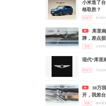
小米造了台
格取胜？
网易号
音乐时光的
库里
牌，差点损
视频
乡村阿生姐
现代“库里南
网易号
手机评测室
30万
开，我差台
视频
隆科看生活