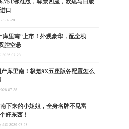
南6.75T标准版，尊崇四座，欧规与日版
进口
26-07-28
“库里南”上市！外观豪华，配全栈
+双腔空悬
2026-07-28
万买国产库里南！极氪9X五座版各配置怎么
懂
026-07-28
里南下来的小姐姐，全身名牌不见富
个好东西！
踪 2026-07-28