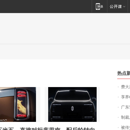
热点
费大厨
享界
广东雷州
制裁
被传交付严重超