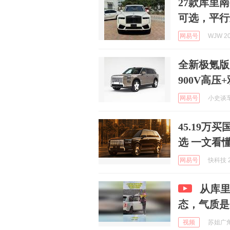
27款库里
可选，平行
网易号
WJW 20
全新极氪版
900V高压
网易号
小史谈车 
45.19
选 一文看
网易号
快科技 2
从库
态，气质是
视频
苏姐广角追