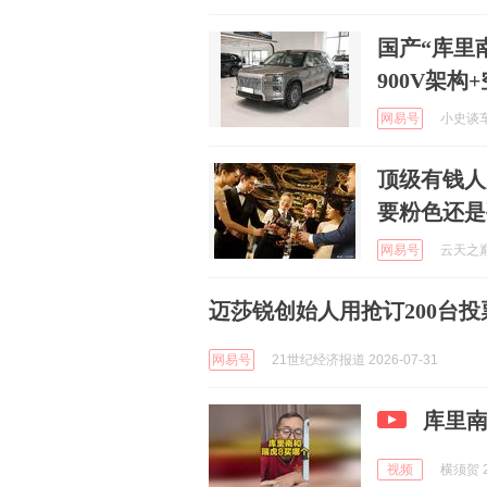
国产“库里
900V架构
网易号
小史谈车 
顶级有钱人
要粉色还是
网易号
云天之巅明
迈莎锐创始人用抢订200台
网易号
21世纪经济报道 2026-07-31
库里南
视频
横须贺 2