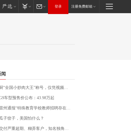
登录
注册免费邮箱
新闻
“全国小炒肉大王”称号，仅凭视频评出？中国烹饪协会回应
G9车型预售价公布：43.98万起
通报“特殊教育学校教师招聘存在违规行为”：已启动问责程序 副校长被停职
瓜子饺子，美国怕什么？
期、糊弄客户，知名独角兽车企创始人回应：都没证据，将依法采取措施，“本人长期与美国交管局保持沟通，对方表示肯定”