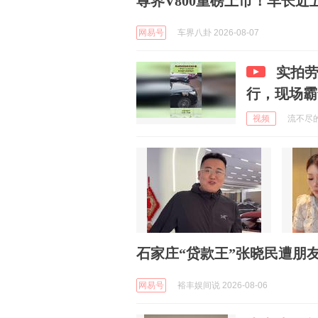
尊界V800重磅上市！车长
网易号
车界八卦 2026-08-07
实拍
行，现场霸
视频
流不尽的相
石家庄“贷款王”张晓民遭朋
网易号
裕丰娱间说 2026-08-06