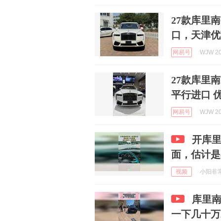
27款库里
口，天津优
网易号
WJW 20
27款库里南
平行进口 
网易号
WJW 20
开库
面，估计是
视频
小阳非常爱
库里
一下几十万