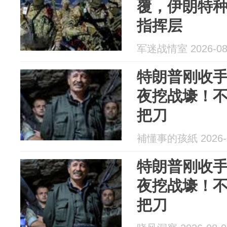
覆，伊朗特
指挥层
军迷战情室 2026-08
特朗普刚收
夜挖战壕！
把刀
補懂事的孩紙 2026-0
特朗普刚收
夜挖战壕！
把刀