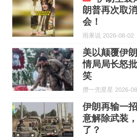
朗普再次取
会！
雨果说 2026-08-02
美以颠覆伊
情局局长怒
笑
攒一兜星星 2026-08
伊朗再输一
意解除武装
了？