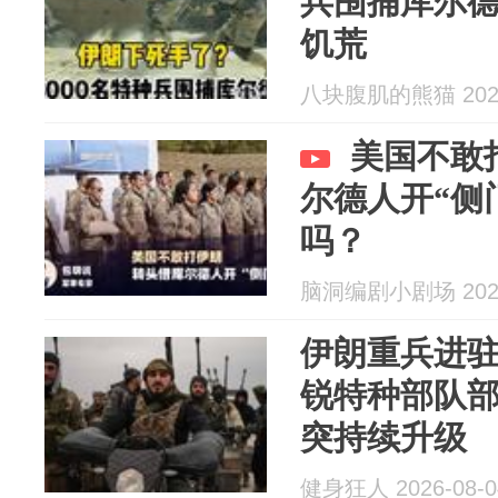
兵围捕库尔
饥荒
八块腹肌的熊猫 2026
美国不敢
尔德人开“侧
吗？
脑洞编剧小剧场 2026
伊朗重兵进
锐特种部队
突持续升级
健身狂人 2026-08-0