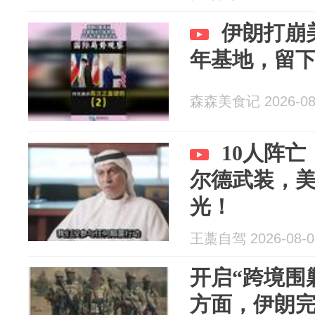
伊朗打崩
年基地，留
森森美食记 2026-08
10人阵
尔德武装，
光！
王藁自驾 2026-08-0
开启“跨境围
方面，伊朗