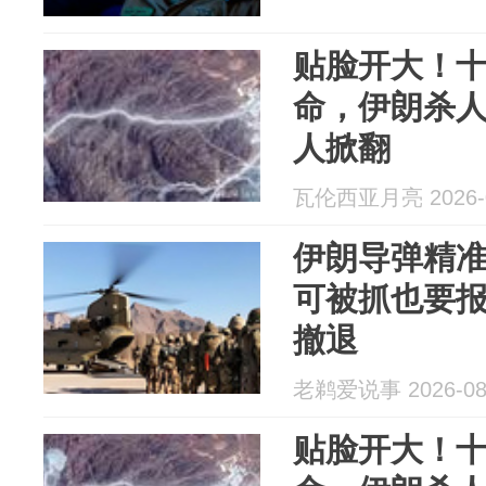
贴脸开大！
命，伊朗杀
人掀翻
瓦伦西亚月亮 2026-0
伊朗导弹精
可被抓也要
撤退
老鹈爱说事 2026-08
贴脸开大！