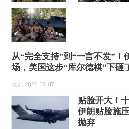
从“完全支持”到“一言不发”
场，美国这步“库尔德棋”下砸
战刃 2026-08-07
贴脸开大！
伊朗贴脸施
抛弃