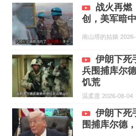
战火再燃
创，美军暗
南山塔的姑娘 2026-0
伊朗下死手
兵围捕库尔
饥荒
温柔度 2026-08-04
伊朗下死手
围捕库尔德