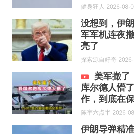
健身狂人 2026-08-0
没想到，伊
军军机连夜
亮了
探索源自好奇 2026-0
美军撤了
库尔德人懵
作，到底在
陈宇六点半 2026-08
伊朗导弹精