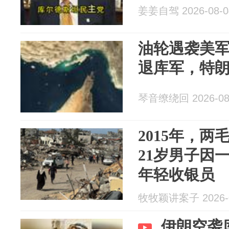
姜姜自驾 2026-08-0
油轮遇袭美
退库军，特
琴音缭绕回 2026-08
2015年，
21岁男子因
年轻收银员
牧牧颖讲案子 2026-0
伊朗空袭