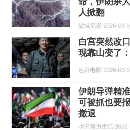
命，伊朗杀
人掀翻
战域笔墨 2026-08-0
白宫突然改
现靠山变了
起喜电影 2026-08-0
伊朗导弹精
可被抓也要
撤退
小宋努力生活 2026-0