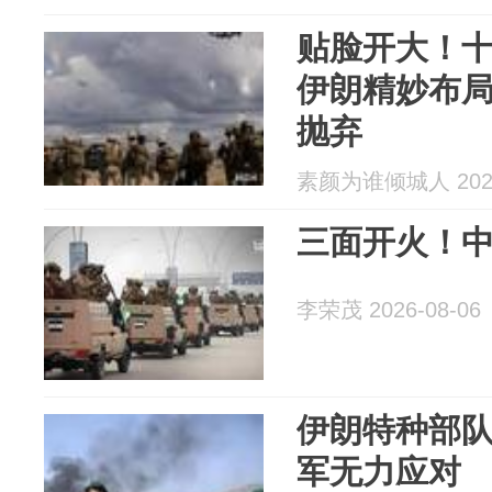
贴脸开大！
伊朗精妙布
抛弃
素颜为谁倾城人 2026
三面开火！
李荣茂 2026-08-06
伊朗特种部队
军无力应对