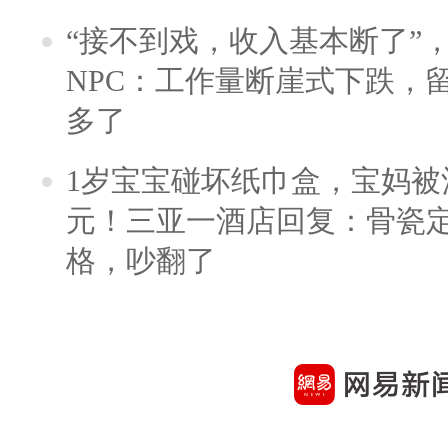
“接不到戏，收入基本断了”，
NPC：工作量断崖式下跌，
多了
1岁宝宝碰坏纸巾盒，宝妈被酒
元！三亚一酒店回复：骨瓷
格，吵翻了