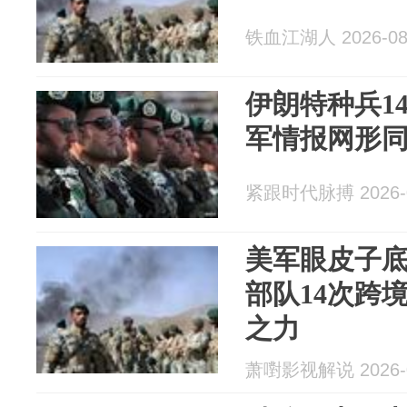
铁血江湖人 2026-08
伊朗特种兵1
军情报网形
紧跟时代脉搏 2026-0
美军眼皮子
部队14次跨
之力
萧嚉影视解说 2026-0