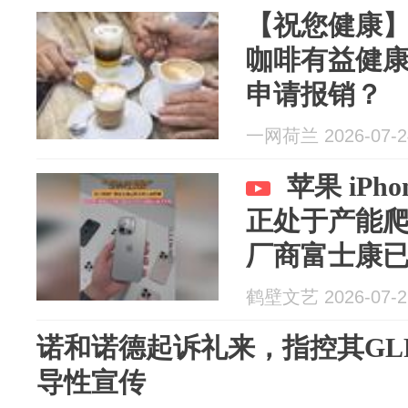
【祝您健康
咖啡有益健
申请报销？
一网荷兰 2026-07-2
苹果 iPh
正处于产能
厂商富士康
鹤壁文艺 2026-07-2
诺和诺德起诉礼来，指控其GL
导性宣传