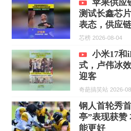
苹果供应
测试长鑫芯
表态，供应
芯榜 2026-08-04
小米17和i
式，卢伟冰
迎客
奇葩搞笑站 2026-08
钢人首轮秀首
亭”表现获赞
能更好