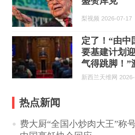
盛赞库克
梨视频 2026-07-17
定了！“由中
要基建计划迎
气得跳脚！”
部长出言讽刺
新西兰天维网 2026-0
史！”
热点新闻
费大厨“全国小炒肉大王”称