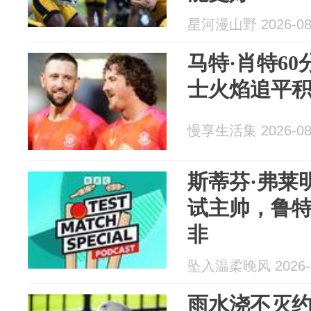
星河漫山野 2026-08
马特·肖特6
士火焰追平
慢享生活集 2026-08
斯蒂芬·弗莱
试主帅，鲁
非
坠入温柔晚风 2026-0
雨水浇不灭约