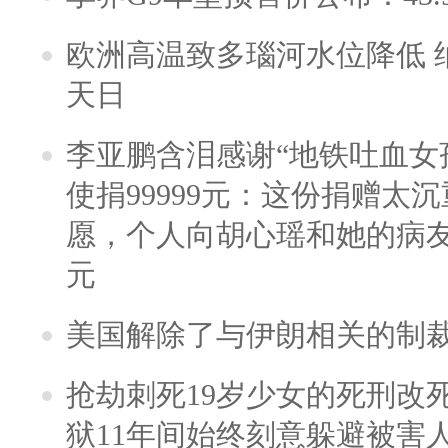
欧洲高温致多瑙河水位降低 
天日
李亚鹏含泪感谢“地铁吐血女
使捐99999元：这份捐赠太
愿，个人向胡心瑶和她的病友之
元
美国解除了与伊朗相关的制
抢劫刺死19岁少女的死刑改
狱11年间始终刻意躲避被害