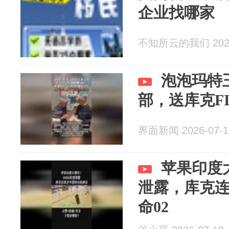
企业找哪家
不知所云的我们 2026
泡泡玛特
部，送库克F
界面新闻 2026-07-1
苹果印度大
泄露，库克
命02