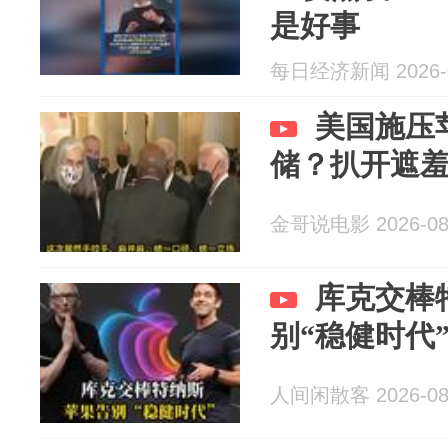
是好事
每日经济新闻 2026-0
美国施压
储？扒开遮
金哥说电影 2026-08
库克交棒
别“稳健时代
人间闲散客 2026-08