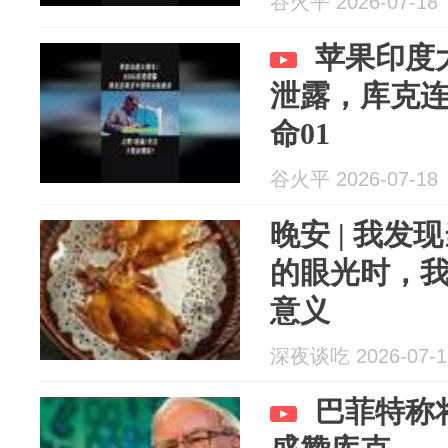
谷火平 2026-07-18
苹果印度大
泄露，库克
命01
谷火平 2026-07-18
晚安 | 我
的眼光时，
意义
深夜谈吃 2026-07-1
巴菲特称