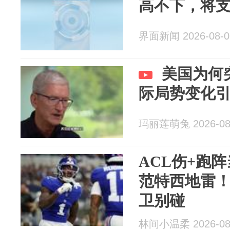
高不下，将
界面新闻 2026-08-0
美国为何
际局势变化
玛丽莲萌兔 2026-08
ACL伤+跑阵
范特西地雷
卫别碰
林间小温柔 2026-08