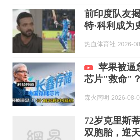
前印度队友
特·科利成为
热血体育社 2026-08
苹果被逼
芯片"救命"
森火南明 2026-08-0
72岁克里斯
双胞胎，逆