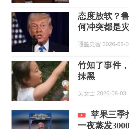
态度放软？
何冲突都是
通鉴史智 2026-08-0
竹知了事件
抹黑
吴女士 2026-08-03
苹果三季
一夜蒸发300