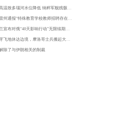
高温致多瑙河水位降低 纳粹军舰残骸重见天日
通报“特殊教育学校教师招聘存在违规行为”：已启动问责程序 副校长被停职
布对俄“40天影响行动”无限续期，7月两国对轰数据均创纪录
休达边境，摩洛哥士兵搬起大石块投向移民引争议，此前一天内数万人从摩洛哥涌入西班牙
解除了与伊朗相关的制裁