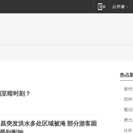
热点
被传交付严重超
别至暗时刻？
郑州一汉堡店
魔法打败魔
费大厨
昌突发洪水多处区域被淹 部分游客困
社评
受到影响