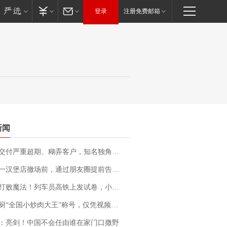
登录
注册免费邮箱
新闻
期、糊弄客户，知名独角兽车企创始人回应：都没证据，将依法采取措施，“本人长期与美国交管局保持沟通，对方表示肯定”
撤场前，通过朋友圈提前告知逐一退费，有顾客仅剩1元也全被退回，分文不少；顾客：言而有信，让人感动
法！列车员高铁上发试卷，小朋友一秒静音，12306回应：列车员个人行为，不是铁路规定
“全国小炒肉大王”称号，仅凭视频评出？中国烹饪协会回应
：亮剑！中国不会任由谁在家门口撒野