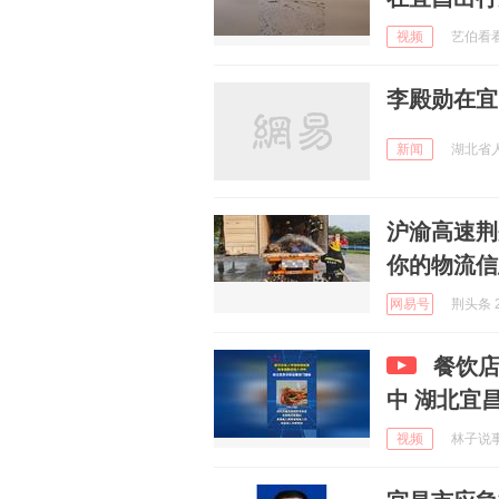
视频
艺伯看看 
李殿勋在宜
新闻
湖北省人民
沪渝高速荆
你的物流信
网易号
荆头条 2
餐饮
中 湖北宜
视频
林子说事 