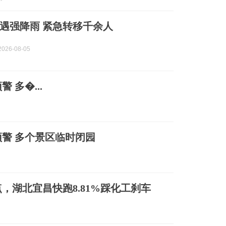
遇强降雨 紧急转移千余人
026-08-05
多�...
警 多个景区临时闭园
点，湖北宜昌快跑8.81%踩化工刹车