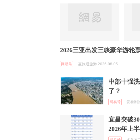
2026三亚出发三峡豪华游轮
网易号
赢旅通旅游 2026-08-05
中部十强洗
了？
网易号
爱看剧的阿
宜昌突破3
2026年上
网易号
水又木二 