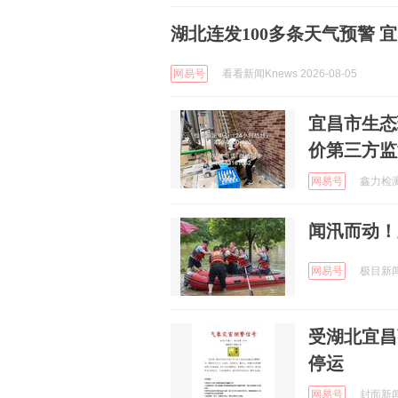
湖北连发100多条天气预警 
网易号
看看新闻Knews 2026-08-05
宜昌市生态
价第三方监
网易号
鑫力检测 
闻汛而动！
网易号
极目新闻 
受湖北宜昌
停运
网易号
封面新闻 