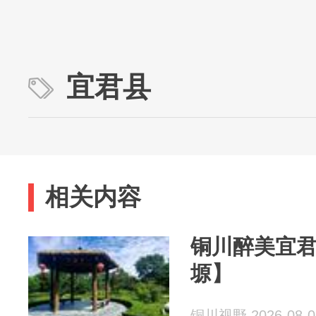
宜君县
相关内容
铜川醉美宜
塬】
铜川视野 2026-08-0