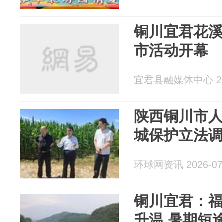
铜川宜君花溪
市活动开幕
宜君县融媒体中心 202
陕西铜川市
城保护立法
环球网资讯 2026-07
铜川宜君：
升温 暑期短