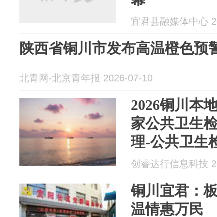
宜君县融媒体中心 202
陕西省铜川市发布高温橙色预
北青网-北京青年报 2026-07-10
2026铜川本
家公共卫生
理-公共卫生
告卫生许可
创睿达行信息科技 202
铜川宜君：板
温情惠万民