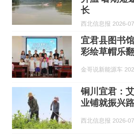
长
西北信息报 2026-07
宜君县图书
彩绘草帽乐
金哥说新能源车 2026
铜川宜君：艾
业铺就振兴
西北信息报 2026-07