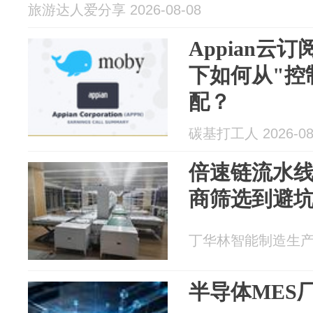
旅游达人爱分享 2026-08-08
Appian云
下如何从"控
配？
碳基打工人 2026-08
倍速链流水
商筛选到避
丁华林智能制造生产线 2
半导体MES