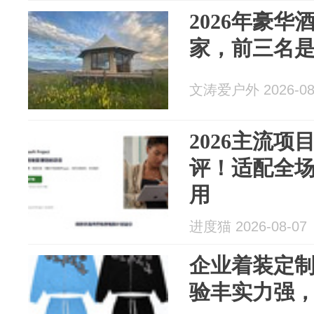
2026年豪
家，前三名
文涛爱户外 2026-08
2026主流
评！适配全
用
进度猫 2026-08-07
企业着装定
验丰实力强