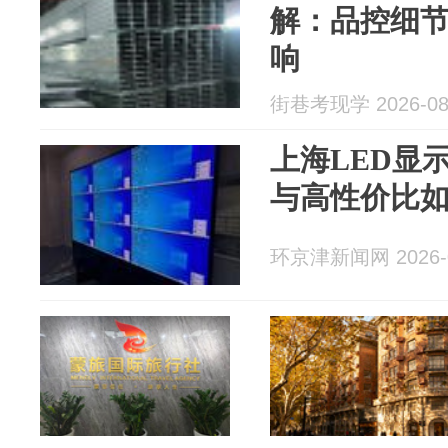
解：品控细
响
街巷考现学 2026-08
上海LED显
与高性价比
环京津新闻网 2026-0