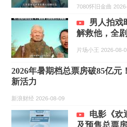
7080怀旧金曲 2026-
男人拍戏
解救他，全
片场小王 2026-08-0
2026年暑期档总票房破85亿元
新活力
新浪财经 2026-08-09
电影《欢
及预售总票