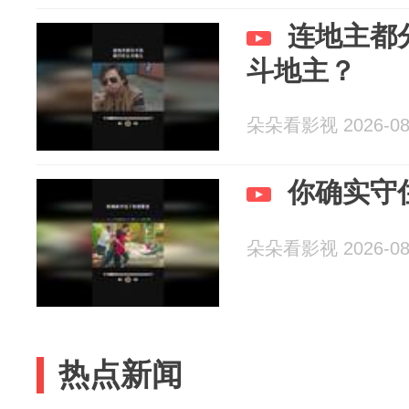
连地主都
斗地主？
朵朵看影视 2026-08
你确实守
朵朵看影视 2026-08
热点新闻