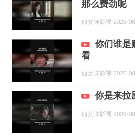
那么费劲呢
仙女味影视 2026-08
你们谁是
看
仙女味影视 2026-08
你是来拉
仙女味影视 2026-08