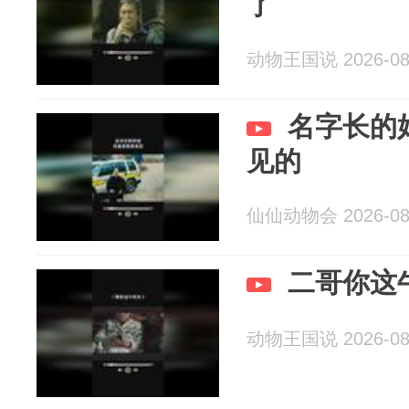
了
动物王国说 2026-08
名字长的
见的
仙仙动物会 2026-08
二哥你这
动物王国说 2026-08