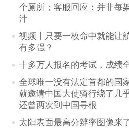
个厕所；客服回应：并非每
汁
视频丨只要一枚命中就能让航母
有多强？
十多万人报名的考试，成绩
全球唯一没有法定首都的国
就邀请中国大使骑行绕了几
还曾两次到中国寻根
太阳表面最高分辨率图像来