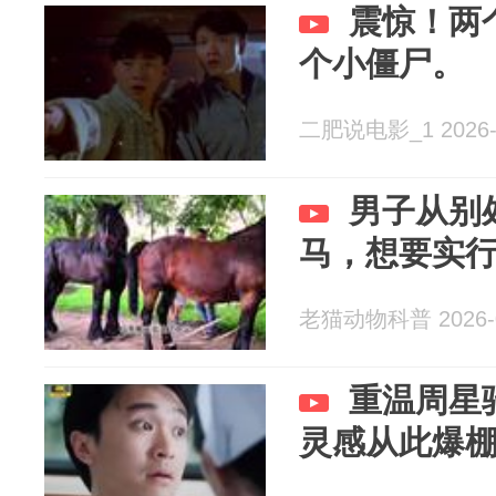
震惊！两
个小僵尸。
二肥说电影_1 2026-
男子从别
马，想要实
老猫动物科普 2026-0
重温周星
灵感从此爆