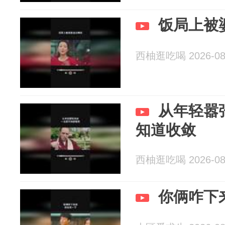
饭局上被
西柚逛吃喝 2026-08
从年轻嚣
知道收敛
西柚逛吃喝 2026-08
你俩咋下