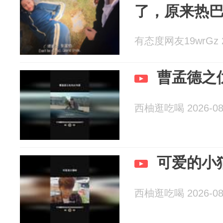
了，原来热
有态度网友19wrGz 20
曹孟德之
西柚逛吃喝 2026-08
可爱的小
西柚逛吃喝 2026-08