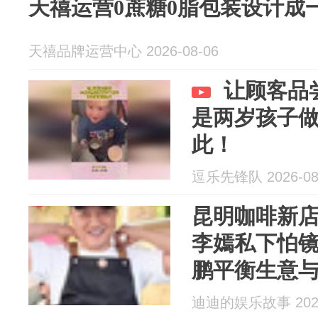
天禧运营0蔗糖0脂包装设计成
天禧品牌运营中心 2026-08-06
让顾客品
是两岁孩子
此！
逗乐先锋队 2026-08
昆明咖啡新
李嫣私下怕
鹏平衡生意
迪迪的娱乐故事 2026