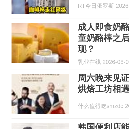
RT今日俄罗斯 2026-
成人即食奶
童奶酪棒之
现？
乳业在线 2026-08-0
周六晚来见
烘焙工坊相
什么值得吃smzdc 202
韩国便利店