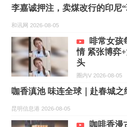
李嘉诚押注，卖煤改行的印尼“瑞
和讯网 2026-08-05
啡常女孩
情 紧张博弈
头
圈内V 2026-08-05
咖香滇池 味连全球｜赴春城之
昆明信息港 2026-08-05
咖啡香漫