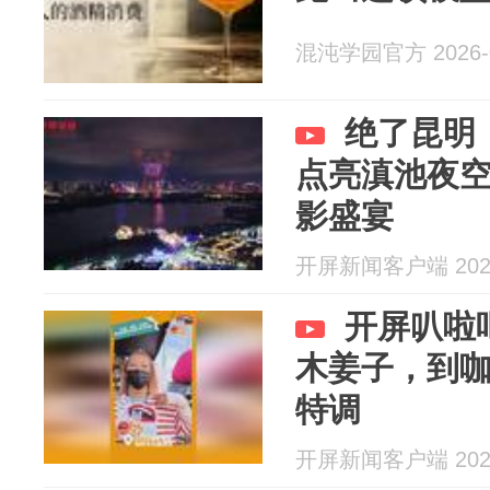
混沌学园官方 2026-0
绝了昆明
点亮滇池夜空
影盛宴
开屏新闻客户端 2026
开屏叭啦
木姜子，到
特调
开屏新闻客户端 2026