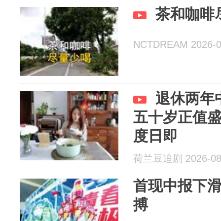
茶和咖啡
NCTDREAM 2026-0
退休两年
五十岁正值
度日即
荷兰豆追剧 2026-08
首现中报下滑
搏