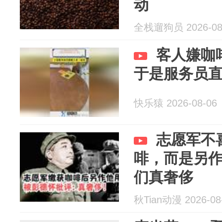
动
全栈遛狗员 2026-08
客人嫌咖
于是服务员
快乐猿 2026-08-06
志愿军不
啡，而是另
们真奢侈
秋Tian动漫 2026-08