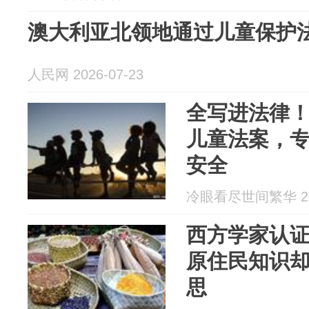
澳大利亚北领地通过儿童保护
人民网 2026-07-23
全写进法律
儿童法案，
安全
冷眼看尽世间繁华 202
西方学家认
原住民知识
思