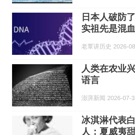
日本人破防了
实祖先是混
老覃讲历史 2026-08
人类在农业
语言
澎湃新闻 2026-07-3
冰淇淋代表
人：夏威夷