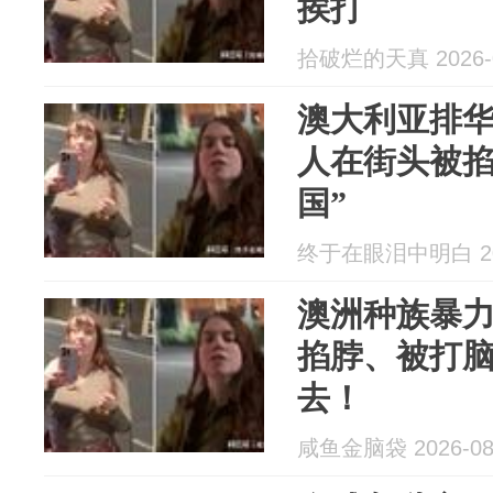
挨打
拾破烂的天真 2026-0
澳大利亚排
人在街头被掐
国”
终于在眼泪中明白 202
澳洲种族暴
掐脖、被打
去！
咸鱼金脑袋 2026-08