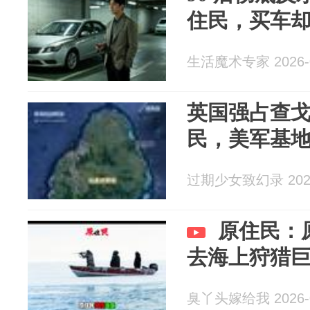
住民，买车
生活魔术专家 2026-0
英国强占查
民，美军基
过期少女致幻录 2026
原住民：
去海上狩猎
臭丫头嫁给我 2026-0