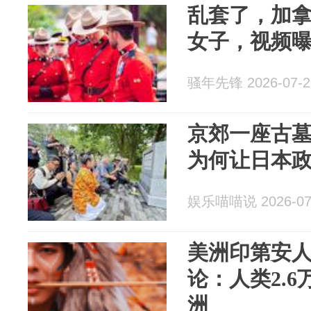
乱套了，加
女子，视频
骚年先锋 2026-07-2
京郊一座古
为何让日本
娱乐喵喵说 2026-07
美洲印第安
论：人类2.
洲