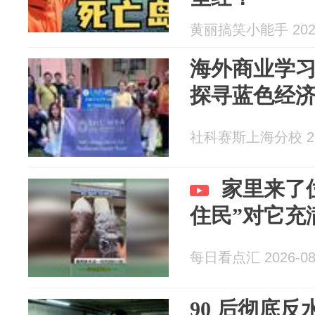
黄丽搞笑小能手 2026
海外商业学
探寻蓝色经
社科赛斯上海分校 202
家里来了
住民”对它充
每日看点汇 2026-08
90 后彻底