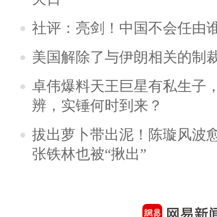
社评：亮剑！中国不会任由
美国解除了与伊朗相关的制
卓伟爆料天王巨星有私生子
辨，实锤何时到来？
拔出萝卜带出泥！陈璇风波
张铁林也被“揪出”