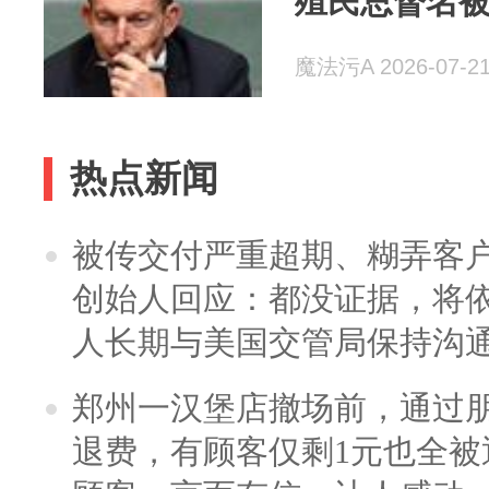
殖民总督名
魔法污A 2026-07-2
热点新闻
被传交付严重超期、糊弄客
创始人回应：都没证据，将依
人长期与美国交管局保持沟通
郑州一汉堡店撤场前，通过
退费，有顾客仅剩1元也全被