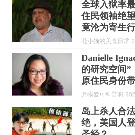
全球入狱率
住民领袖绝
竟沦为寄生行
花小猫的美食日常 202
Danielle 
的研究空间”
原住民身份
万物皆可科普啊 2026
岛上杀人合法
绝，美国人
圣经？