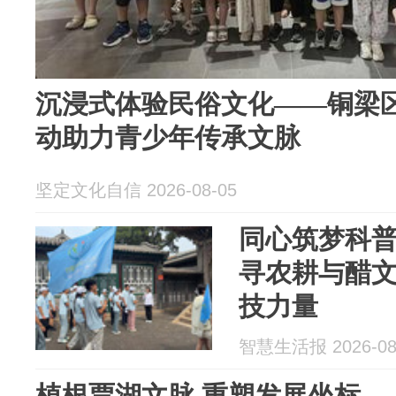
沉浸式体验民俗文化——铜梁
动助力青少年传承文脉
坚定文化自信 2026-08-05
同心筑梦科
寻农耕与醋文
技力量
智慧生活报 2026-08
植根贾湖文脉 重塑发展坐标—