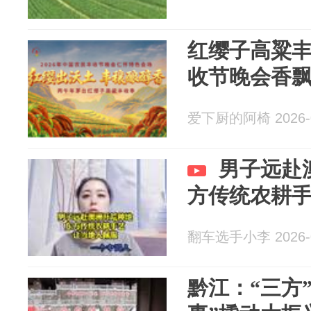
红缨子高粱
收节晚会香
爱下厨的阿椅 2026-0
男子远赴
方传统农耕
翻车选手小李 2026-0
黔江：“三方