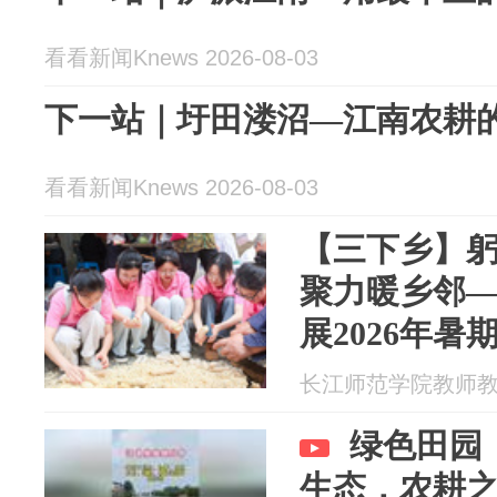
看看新闻Knews 2026-08-03
下一站｜圩田溇沼—江南农耕的
看看新闻Knews 2026-08-03
【三下乡】躬
聚力暖乡邻
展2026年暑
活动
长江师范学院教师教育学
绿色田园
生态，农耕