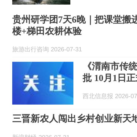
贵州研学团7天6晚｜把课堂搬
楼+梯田农耕体验
旅游出行咨询 2026-07-31
《渭南市传
批 10月1日
西北信息报 2026-07
三晋新农人闯出乡村创业新天