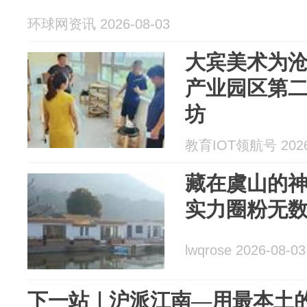
环球网资讯 2026-08-03
大宾美术为
产业园区第二
坊
教育IOT领航号 2026
藏在虞山的
实力圈粉无
lwqrose 2026-08-03
下一站｜沪派江南—用最本土