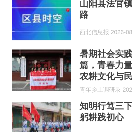
山阳县法官
路
西北信息报 2026-08
暑期社会实
篇，青春力
农耕文化与
军巷开展特
青年乡土调研录 2026
知明行笃三下
躬耕践初心