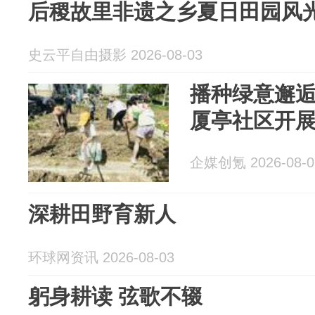
后稷故里非遗之乡夏日田园风
史云平自由摄影 2026-08-03
播种绿意邂逅
厦亭社区开
企媒创氪 2026-08-0
深耕田野育新人
环球网资讯 2026-08-03
躬身耕读 弦歌不辍