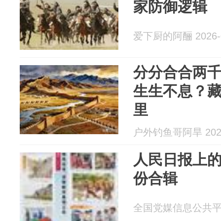
家防御逻辑
爱下厨的阿酾 2026-0
分分合合两
生生不息？
里
户外钓鱼哥阿旱 2026
人民日报上的视
份合辑
全国党媒信息公共平台 2