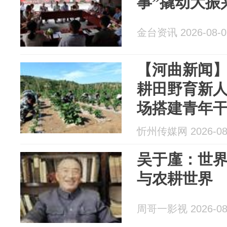
事”撬动大振
金台资讯 2026-08-0
【河曲新闻】
耕田野育新
场搭建青年
忻州传媒网 2026-08
吴于廑：世
与农耕世界
周哥一影视 2026-08