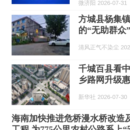
微济阳 2026-07-31
方城县杨集镇
的“无助群众
清风正气不染尘 2026
千城百县看
乡路网升级
新华社 2026-07-30
海南加快推进危桥漫水桥改造
工程 为775公里农村公路系上“