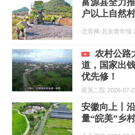
富源县全力推
户以上自然
北青网-北京青年报 20
农村公路
道，国家出钱
优先修！
星美二院 2026-07-2
安徽向上丨
量“皖美”乡