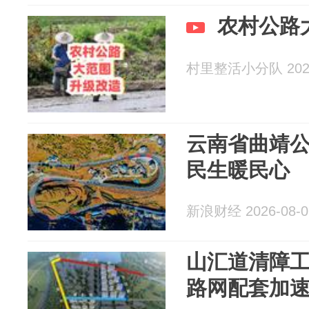
农村公路
村里整活小分队 2026
云南省曲靖
民生暖民心
新浪财经 2026-08-0
山汇道清障
路网配套加