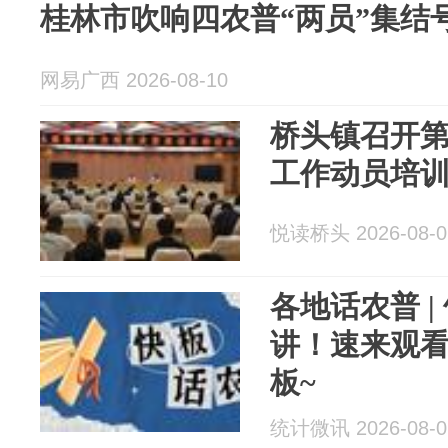
桂林市吹响四农普“两员”集结
网易广西 2026-08-10
桥头镇召开
工作动员培
悦读桥头 2026-08-0
各地话农普 
讲！速来观
板~
统计微讯 2026-08-0