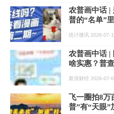
农普画中话 
普的“名单”
统计微讯 2026-07-1
农普画中话 
啥实惠？普查
新浪财经 2026-07-0
飞一圈拍8万
普”有“天眼”