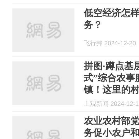
低空经济怎
务？
飞行邦 2024-12-20
拼图·蹲点基
式”综合农事
镇！这里的
机手
上观新闻 2024-12-1
农业农村部
务促小农户