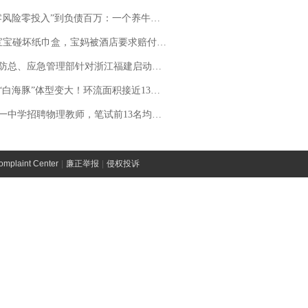
险零投入”到负债百万：一个养牛项目崩盘后，谁该为农户的贷款买单丨红星调查
坏纸巾盒，宝妈被酒店要求赔付924元！三亚一酒店回复：骨瓷定制！网友一查价格，吵翻了
总、应急管理部针对浙江福建启动防汛防台风四级应急响应
白海豚”体型变大！环流面积接近13个浙江那么大
招聘物理教师，笔试前13名均遭淘汰？教育局：已叫停招聘，成立调查组全面核查
laint Center
|
廉正举报
|
侵权投诉