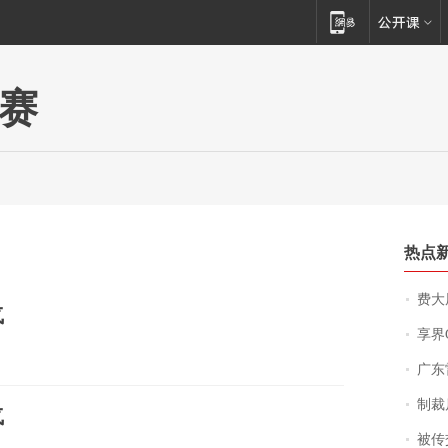
赛
热点
费大厨
气
享界
广东雷州
制裁
气
被传交付严重超