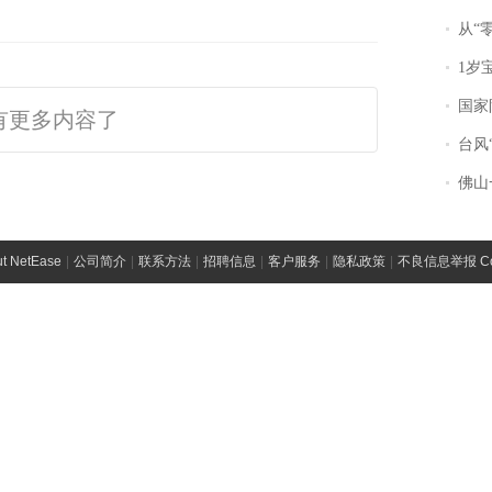
从“零风
1岁宝宝碰
国家防
有更多内容了
台风“
佛山一中学
t NetEase
|
公司简介
|
联系方法
|
招聘信息
|
客户服务
|
隐私政策
|
不良信息举报 Comp