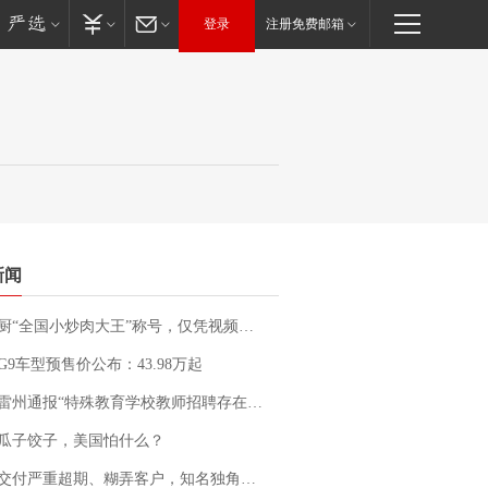
登录
注册免费邮箱
新闻
“全国小炒肉大王”称号，仅凭视频评出？中国烹饪协会回应
G9车型预售价公布：43.98万起
通报“特殊教育学校教师招聘存在违规行为”：已启动问责程序 副校长被停职
瓜子饺子，美国怕什么？
期、糊弄客户，知名独角兽车企创始人回应：都没证据，将依法采取措施，“本人长期与美国交管局保持沟通，对方表示肯定”