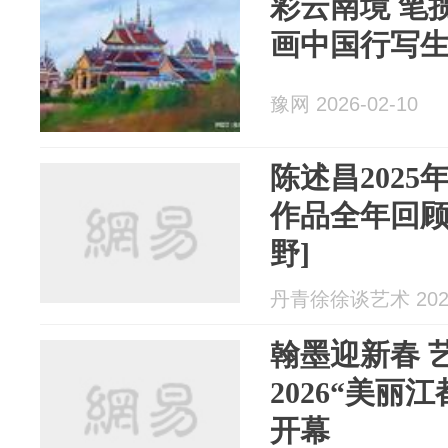
彩云南境 笔
画中国行写
豫网 2026-02-10
陈述昌202
作品全年回顾
野]
丹青徐徐谈艺术 2026
翰墨迎新春 
2026“美丽
开幕