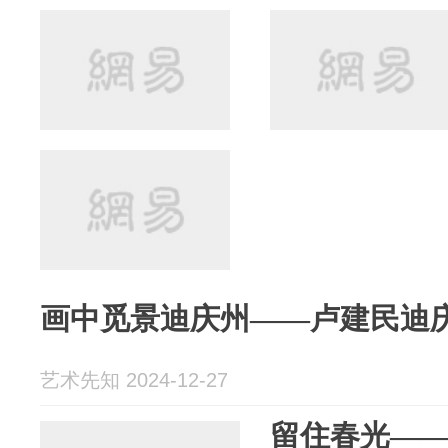
画中觅景迪庆州——卢建民迪
艺术先知 2024-12-27
留住春光—