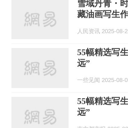
雪域丹青・
藏油画写生
人民资讯 2025-08-2
55幅精选写
远”
一些见闻 2025-08-0
55幅精选写
远”