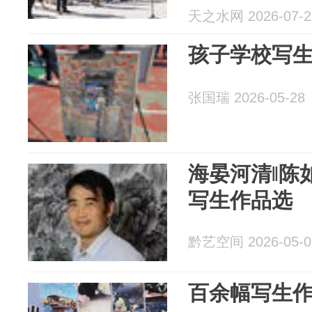
作品乡村巡
天之水网 2026-07-2
举行
孩子学校写
张国瑞 2026-05-28
海晏河清‖陈
写生作品选
黔艺空间 2026-05-0
百余幅写生