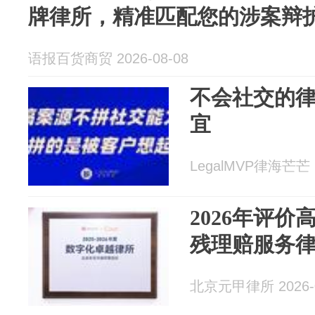
牌律所，精准匹配您的涉案辩
语报百货商贸 2026-08-08
不会社交的
宜
LegalMVP律海芒芒 2
2026年评
残理赔服务
北京元甲律所 2026-0