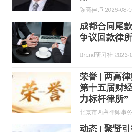
陈亮律师 2026-08-0
成都合同尾
争议回款律
Brand研习社 2026-0
荣誉 | 两高
第十五届财经峰
力标杆律所”
获评“2026
北京市两高律师事务所 2
动态 | 聚贤