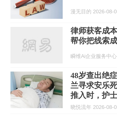
漫无目的 2026-08-0
律师获客成本破
帮你把线索
瞬维Ai企业服务中心 20
48岁查出绝
兰寻求安乐
推入时，护
看看这个！
晓悦流年 2026-08-0