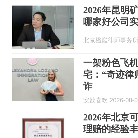
2026年昆
哪家好公司
北京楹庭律师事务所 20
一架粉色飞
宅：“奇迹律
诈
安欲喜欢 2026-08-0
2026年北
理赔的经验