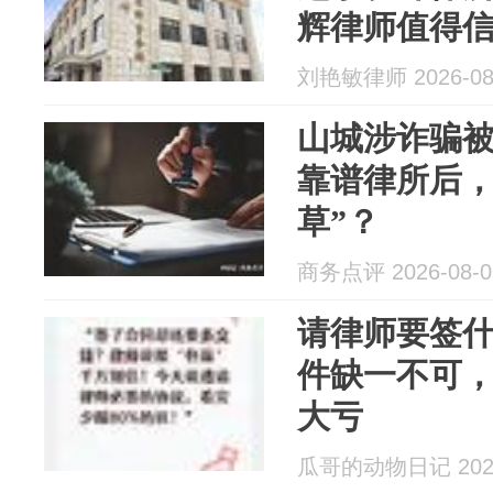
辉律师值得
刘艳敏律师 2026-08
山城涉诈骗
靠谱律所后，
草”？
商务点评 2026-08-0
请律师要签什
件缺一不可
大亏
瓜哥的动物日记 2026