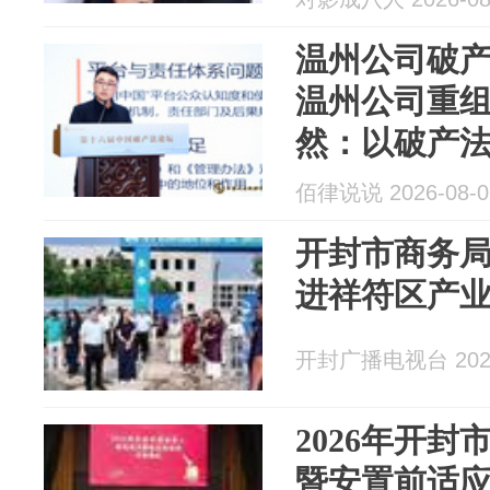
温州公司破产
温州公司重
然：以破产
市"烂尾"生
佰律说说 2026-08-0
开封市商务
进祥符区产
开封广播电视台 2026
2026年开
暨安置前适