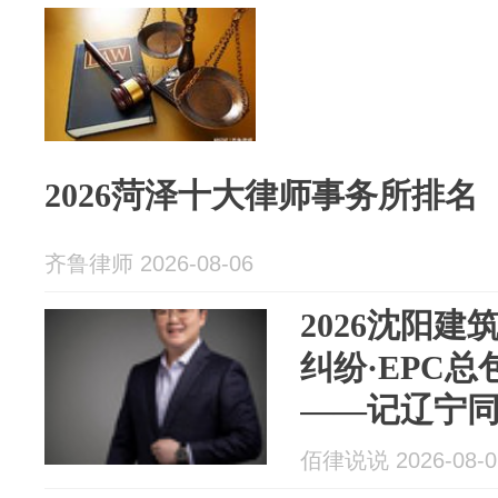
2026菏泽十大律师事务所排名
齐鲁律师 2026-08-06
2026沈阳建
纠纷·EPC总
——记辽宁
合伙人韩莹
佰律说说 2026-08-0