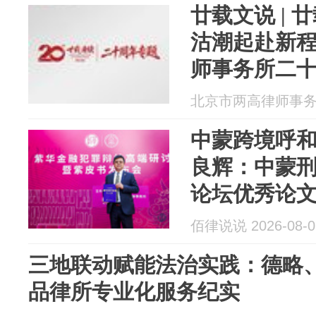
廿载文说 | 
沽潮起赴新程
师事务所二
北京市两高律师事务所 2
中蒙跨境呼
良辉：中蒙
论坛优秀论
佰律说说 2026-08-0
​三地联动赋能法治实践：德略
品律所专业化服务纪实