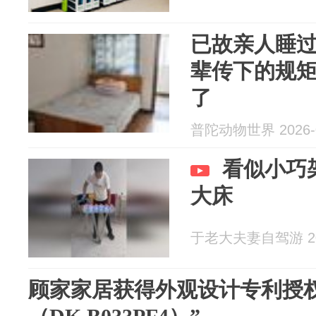
已故亲人睡
辈传下的规
了
普陀动物世界 2026-0
看似小巧
大床
于老大夫妻自驾游 202
顾家家居获得外观设计专利授