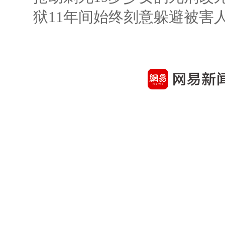
狱11年间始终刻意躲避被害