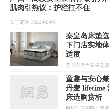
肌肉引热议：护栏扛不住
育学笔谈 2026-08-04
秦皇岛床垫
下门店实地
适度
美国金斯当秦皇岛店 20
童趣与安心
丹麦 lifet
床选购赏析
斯堪维亚国际儿童家居精