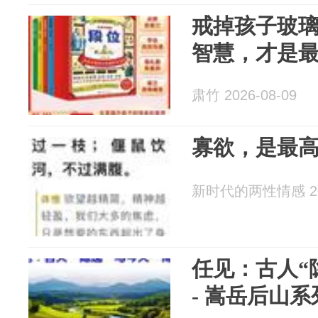
戒掉孩子玻
智慧，才是
肃竹 2026-08-09
寡欲，是最
新时代的两性情感 202
任见：古人“
- 嵩岳后山系列