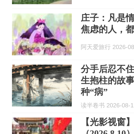
庄子：凡是
焦虑的人，
阿天爱旅行 2026-08
分手后忍不
生抱柱的故
种“病”
读半卷书 2026-08-1
【光影视窗】
（2026.8.10