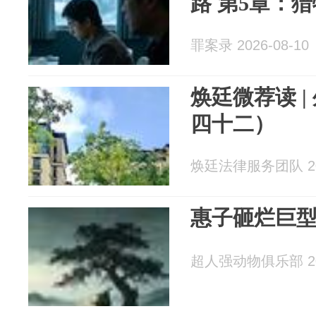
路 第5章：猎
罪案录 2026-08-10
焕廷微荐读 |
四十二）
焕廷法律服务团队 202
惠子砸烂巨
超人强动物俱乐部 202