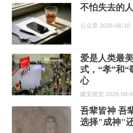
不怕失去的
公众章 2026-08-10
爱是人类最
式，“孝”和
心
建安视觉 2026-08-0
吾辈皆神 吾辈
选择"成神"