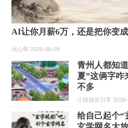
AI让你月薪6万，还是把你变
玩心帮 2026-08-09
青州人都知道
夏”这俩字咋
不多
小陆搞笑日常 2026-0
给自己起个“
玄学网名大