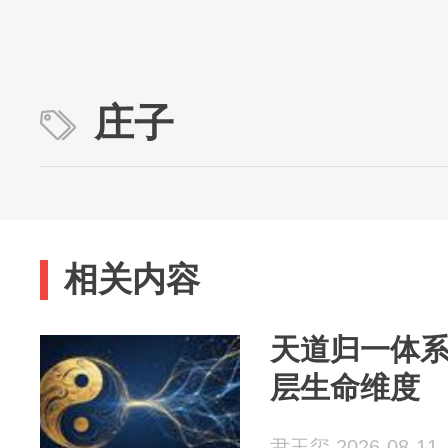
庄子
相关内容
天道归一体
层生命维度
尹玉玺 2026-08-11