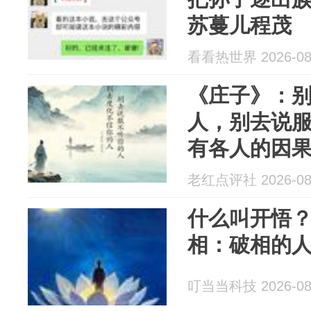
苏蔓儿程茂
看看热世界 2026-08
《庄子》：
人，别去说
有各人的因
命
老红点评社 2026-08
什么叫开悟
相：破相的
叮当当科技 2026-08