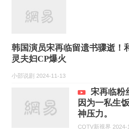
韩国演员宋再临留遗书骤逝！
灵夫妇CP爆火
小邵说剧 2024-11-13
宋再临粉
因为一私生
神压力。
CQTV新视界 2024-1