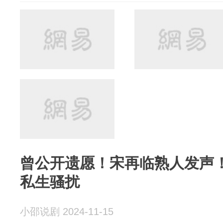
曾公开遗愿！宋再临熟人发声
私生骚扰
小邵说剧 2024-11-15