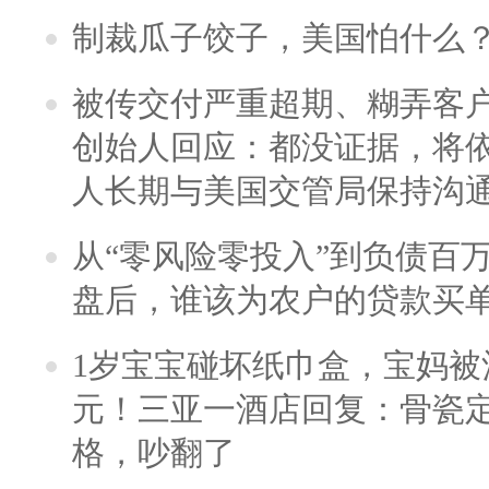
制裁瓜子饺子，美国怕什么
被传交付严重超期、糊弄客
创始人回应：都没证据，将依
人长期与美国交管局保持沟通
从“零风险零投入”到负债百
盘后，谁该为农户的贷款买
1岁宝宝碰坏纸巾盒，宝妈被酒
元！三亚一酒店回复：骨瓷
格，吵翻了