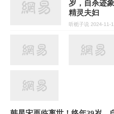
岁，自杀迹
精灵夫妇
听栀子说 2024-11-1
韩星宋再临离世！终年39岁，