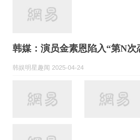
韩媒：演员金素恩陷入“第N次
韩娱明星趣闻 2025-04-24