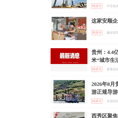
网易号
中安检测集
这家安顺企
网易号
趣味萌宠的
贵州：4.
米“城市生
网易号
爱看剧的阿
2026年
游正规导游
网易号
全国高端定
西秀区聚焦