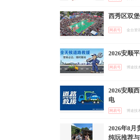
西秀区双堡
网易号
金台资讯 
2026安
网易号
博途技术拖
2026安
电
网易号
博途技术拖
2026年
纯玩推荐与