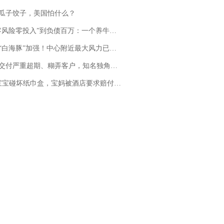
瓜子饺子，美国怕什么？
险零投入”到负债百万：一个养牛项目崩盘后，谁该为农户的贷款买单丨红星调查
白海豚”加强！中心附近最大风力已达15级 最新研判
期、糊弄客户，知名独角兽车企创始人回应：都没证据，将依法采取措施，“本人长期与美国交管局保持沟通，对方表示肯定”
坏纸巾盒，宝妈被酒店要求赔付924元！三亚一酒店回复：骨瓷定制！网友一查价格，吵翻了