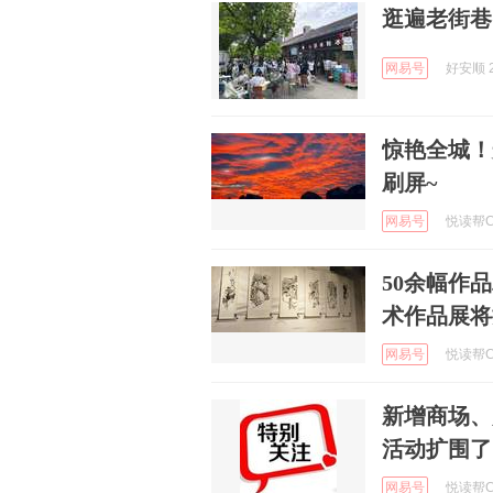
逛遍老街巷
网易号
好安顺 2
惊艳全城！
刷屏~
网易号
悦读帮Clu
50余幅作
术作品展将
网易号
悦读帮Clu
新增商场、
活动扩围了
网易号
悦读帮Clu