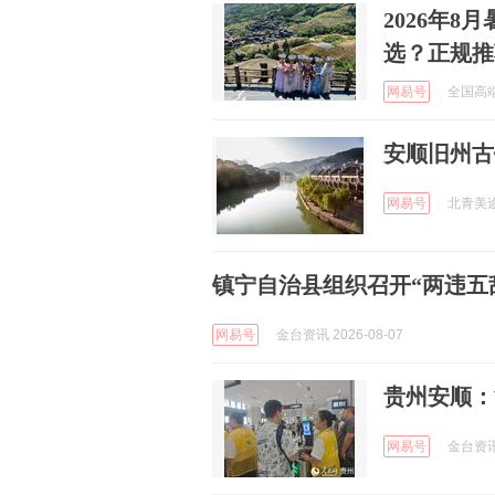
2026年
选？正规推
网易号
全国高端定
安顺旧州古
网易号
北青美途旅
镇宁自治县组织召开“两违五
网易号
金台资讯 2026-08-07
贵州安顺：
网易号
金台资讯 