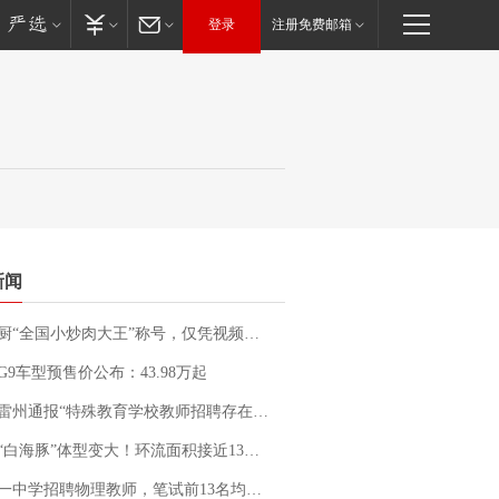
登录
注册免费邮箱
新闻
“全国小炒肉大王”称号，仅凭视频评出？中国烹饪协会回应
G9车型预售价公布：43.98万起
通报“特殊教育学校教师招聘存在违规行为”：已启动问责程序 副校长被停职
白海豚”体型变大！环流面积接近13个浙江那么大
招聘物理教师，笔试前13名均遭淘汰？教育局：已叫停招聘，成立调查组全面核查