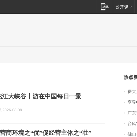
热点
费大厨
花江大峡谷丨游在中国每日一景
享界
2026-08-08
广东雷州
台风“
营商环境之“优”促经营主体之“壮”
佛山一中学