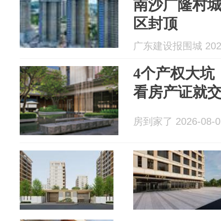
南沙广隆村
区封顶
广东建设报围城 2026
4个产权大坑
看房产证就
房到家了 2026-08-0