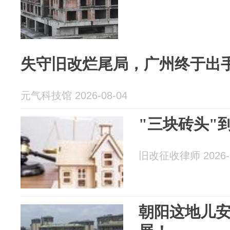
失守旧改烂尾局，广州终于出
元气科技馆 2026-08-04
"三块砖头"
旧改征收律师 2026-0
朝阳这地儿