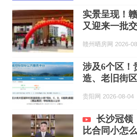
实景呈现！
又迎来一批
赣州晒房网 2026-08
涉及6个区！
造、老旧街
贵阳网 2026-08-04
长沙冠领
比合同小怎