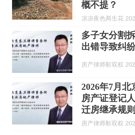
概不提？
凉凉夜色两生花 2026
多子女分割
出错导致纠
房产律师靳双权 2026
2026年7月
房产证登记人
迁房继承规
房产律师靳双权 2026