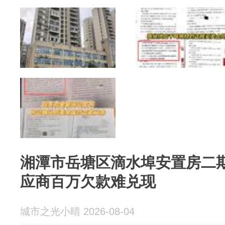
湘潭市岳塘区滴水埠安置房二
应商百万欠款难兑现
城市之光小晴 2026-08-04