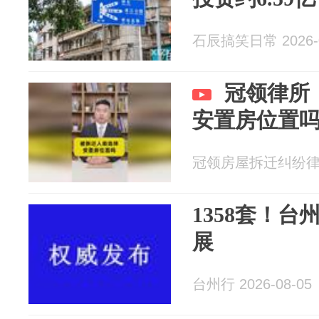
石辰搞笑日常 2026-0
冠领律所
安置房位置
冠领房屋拆迁纠纷律师 2
1358套！
展
台州行 2026-08-05