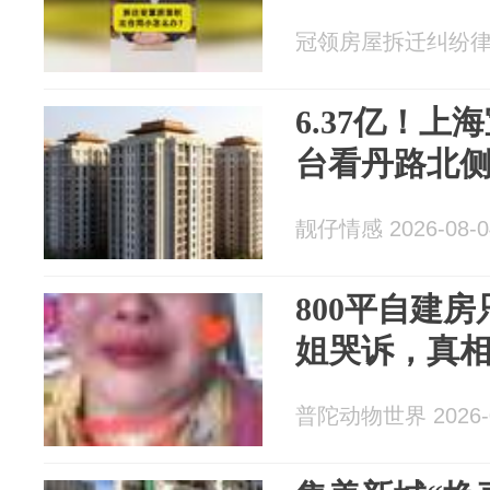
冠领房屋拆迁纠纷律师 2
6.37亿！
台看丹路北
靓仔情感 2026-08-0
800平自建房
姐哭诉，真
普陀动物世界 2026-0