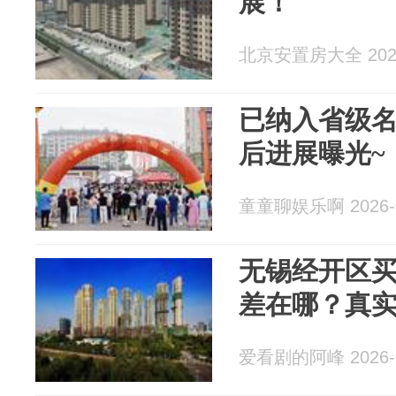
展！
北京安置房大全 2026
已纳入省级
后进展曝光~
童童聊娱乐啊 2026-0
无锡经开区买房
差在哪？真
爱看剧的阿峰 2026-0