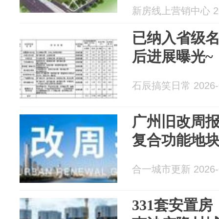
格-地址-详情
新房线上营销中心 202
交房时间
已纳入省级
后进展曝光~
石辰搞笑日常 2026-0
广州旧改周报
复合功能地
合一城市更新 2026-0
331套安置