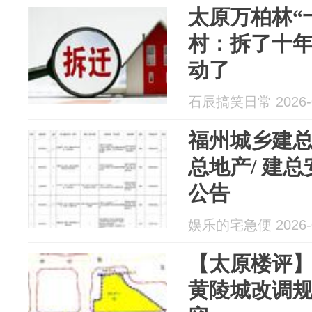
太原万柏林“
村：拆了十
动了
石辰搞笑日常 2026-0
福州城乡建
总地产/ 建
公告
娱乐的宅急便 2026-0
【太原楼评
黄陵城改调