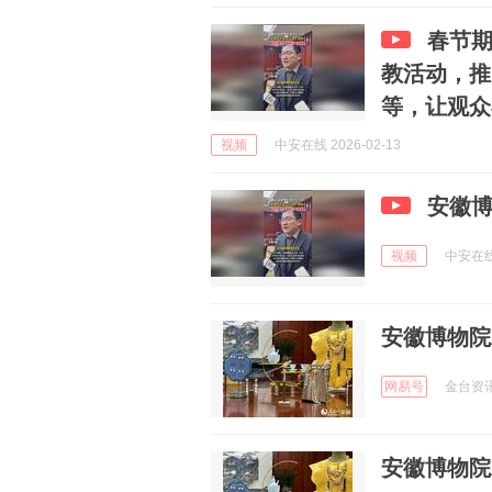
春节
教活动，推
等，让观众在
视频
中安在线 2026-02-13
安徽
视频
中安在线 
安徽博物院
网易号
金台资讯 
安徽博物院