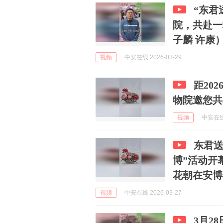
“东君
院，共赴一
子麟 许康）#
视频
中安在线 2026-03-29
距20
物院邀您共
视频
中安在线 
东君送
博”活动开
花朝在安博#
视频
中安在线 2026-03-27
3月2