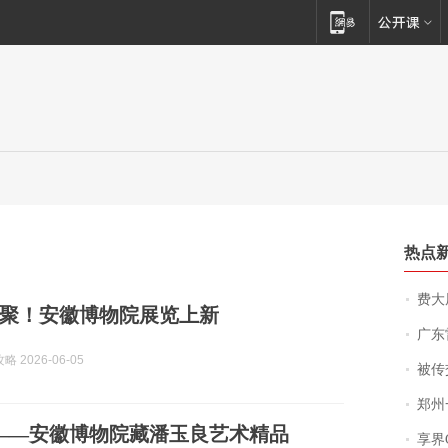
热点
费大厨
聚！安徽博物院展览上新
广东雷州
 2026-06-05
被传交付严重超
郑州一汉堡店
——安徽博物院藏潘玉良艺术精品
享界