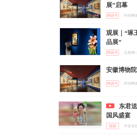
展”启幕
网易号
环球网资讯
观展｜“琢
品展”
网易号
北青网-北
安徽博物院
网易号
环球网资讯
东君送
国风盛宴
视频
中安在线 