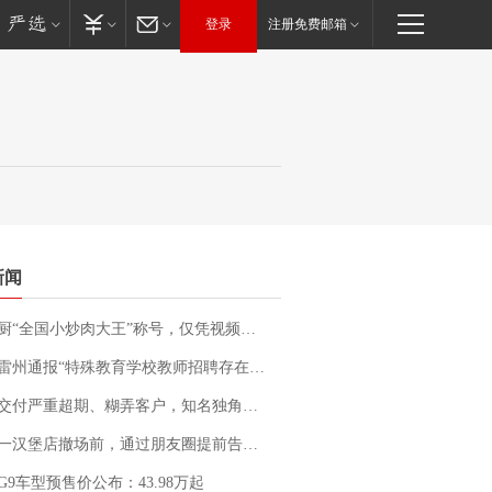
登录
注册免费邮箱
新闻
“全国小炒肉大王”称号，仅凭视频评出？中国烹饪协会回应
通报“特殊教育学校教师招聘存在违规行为”：已启动问责程序 副校长被停职
期、糊弄客户，知名独角兽车企创始人回应：都没证据，将依法采取措施，“本人长期与美国交管局保持沟通，对方表示肯定”
撤场前，通过朋友圈提前告知逐一退费，有顾客仅剩1元也全被退回，分文不少；顾客：言而有信，让人感动
G9车型预售价公布：43.98万起