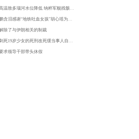
高温致多瑙河水位降低 纳粹军舰残骸重见天日
地铁吐血女孩”胡心瑶为嫣然天使捐99999元：这份捐赠太沉重，尊重其捐赠意愿，个人向胡心瑶和她的病友之家各捐赠99999元
解除了与伊朗相关的制裁
19岁少女的死刑改死缓当事人自述：出狱11年间始终刻意躲避被害人家属
要求领导干部带头休假