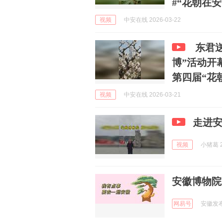
#“花朝在安博
视频
中安在线 2026-03-22
东君送
博”活动开
第四届“花朝.
视频
中安在线 2026-03-21
走进
视频
小猪葛 2
安徽博物院
网易号
安徽发布 