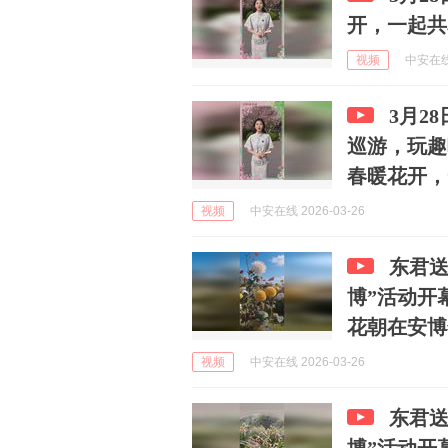
开，一起共
视频
中安在线 
3月2
巡游，玩趣
春暖花开，一
视频
中安在线 2026-03-26
东君送
博”活动开
花朝在安博#
视频
中安在线 2026-03-26
东君送