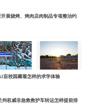
所开展烧烤、烤肉店肉制品专项整治约
62亩校园藏着怎样的求学体验
7月兰州权威非急救救护车转运怎样提前排