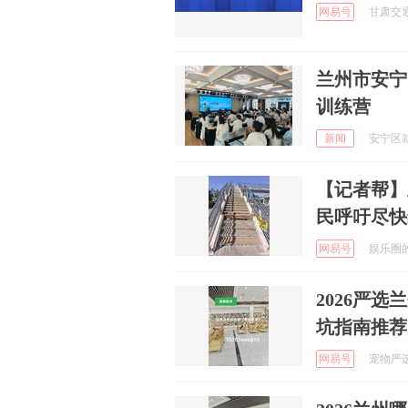
网易号
甘肃交通广
兰州市安宁
训练营
新闻
安宁区就
【记者帮】
民呼吁尽快
网易号
娱乐圈的笔
2026严
坑指南推荐
网易号
宠物严选中