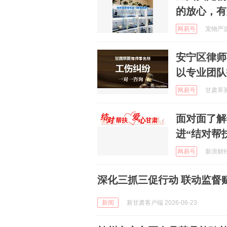
的放心，有
网易号
宠物严选中
安宁区律师
以专业团队
网易号
甘肃萃英律
面对面了解
进“结对帮
网易号
新浪财经 
深化三抓三促行动 联动监督
新闻
新甘肃客户端 2026-06-23