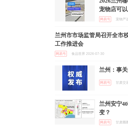
2026兰
宠物店可以
网易号
宠物严选中
兰州市市场监管局召开全市
工作推进会
网易号
食品世界 2026-07-30
兰州：事关
网易号
甘肃交通广
兰州安宁4
变？
网易号
甘肃圈圈 