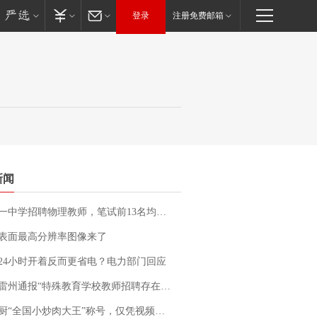
登录
注册免费邮箱
新闻
招聘物理教师，笔试前13名均遭淘汰？教育局：已叫停招聘，成立调查组全面核查
表面最高分辨率图像来了
24小时开着反而更省电？电力部门回应
通报“特殊教育学校教师招聘存在违规行为”：已启动问责程序 副校长被停职
“全国小炒肉大王”称号，仅凭视频评出？中国烹饪协会回应