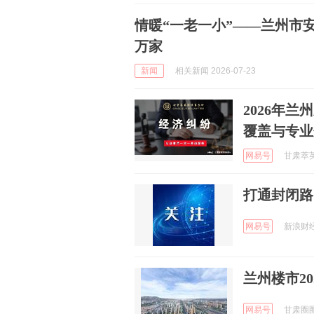
情暖“一老一小”——兰州市
万家
新闻
相关新闻 2026-07-23
2026年
覆盖与专业
网易号
甘肃萃英律
打通封闭路
网易号
新浪财经 
兰州楼市20
网易号
甘肃圈圈 