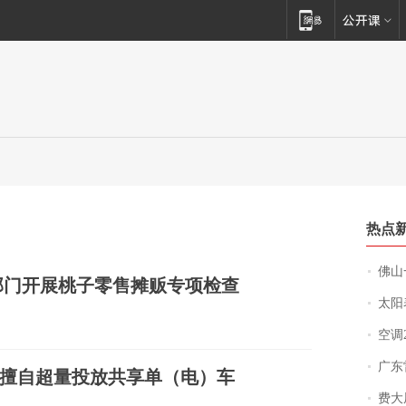
热点
佛山一中学
部门开展桃子零售摊贩专项检查
太阳
空调
广东雷州
擅自超量投放共享单（电）车
费大厨