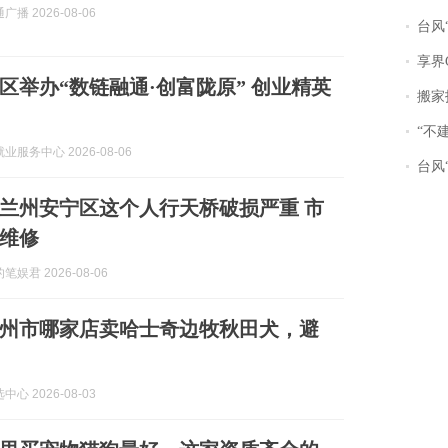
播 2026-08-06
台风“
享界
区举办“数链融通·创富陇原” 创业精英
搬家报
“不
业服务中心 2026-08-06
台风“
兰州安宁区这个人行天桥破损严重 市
维修
娱君 2026-08-06
选兰州市哪家店卖哈士奇边牧秋田犬，避
心 2026-08-03