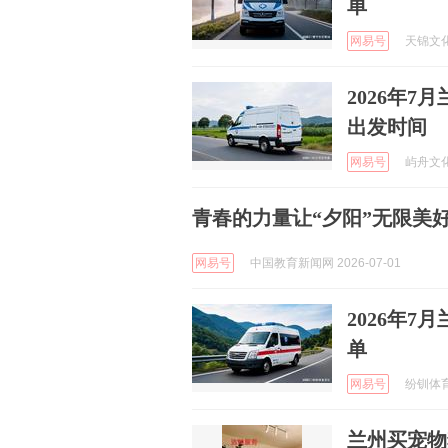
单
网易号
天锦文化 
2026年
出发时间
网易号
屿舟文化传
青春的力量让“夕阳”无限美
网易号
中国教育新闻网 2026-07-01
2026年
单
网易号
纷钏体育文
兰州买宠物