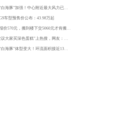
白海豚”加强！中心附近最大风力已达15级 最新研判
G9车型预售价公布：43.98万起
价570元，搬到楼下交5060元才肯搬上楼！女子傻眼了……
建议大家买深色蛋糕”上热搜，网友：天塌了！
白海豚”体型变大！环流面积接近13个浙江那么大