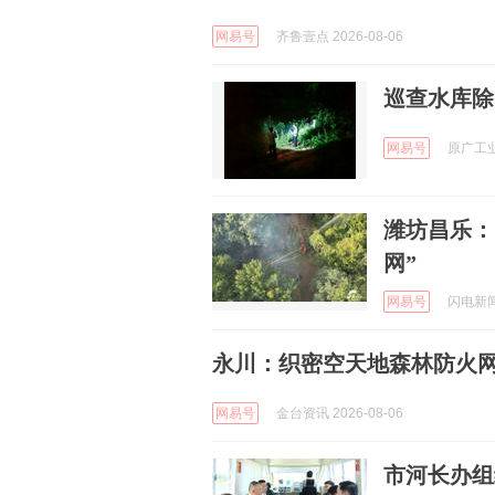
网易号
齐鲁壹点 2026-08-06
巡查水库除
网易号
原广工业 
潍坊昌乐：
网”
网易号
闪电新闻 
永川：织密空天地森林防火
网易号
金台资讯 2026-08-06
市河长办组