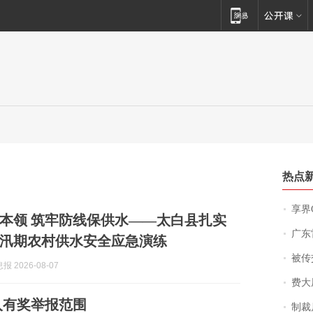
热点
享界
本领 筑牢防线保供水——太白县扎实
广东雷州
6年汛期农村供水安全应急演练
被传交付严重超
 2026-08-07
费大厨
入有奖举报范围
制裁