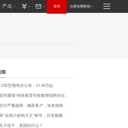
登录
注册免费邮箱
新闻
G9车型预售价公布：43.98万起
通报“特殊教育学校教师招聘存在违规行为”：已启动问责程序 副校长被停职
期、糊弄客户，知名独角兽车企创始人回应：都没证据，将依法采取措施，“本人长期与美国交管局保持沟通，对方表示肯定”
“全国小炒肉大王”称号，仅凭视频评出？中国烹饪协会回应
瓜子饺子，美国怕什么？