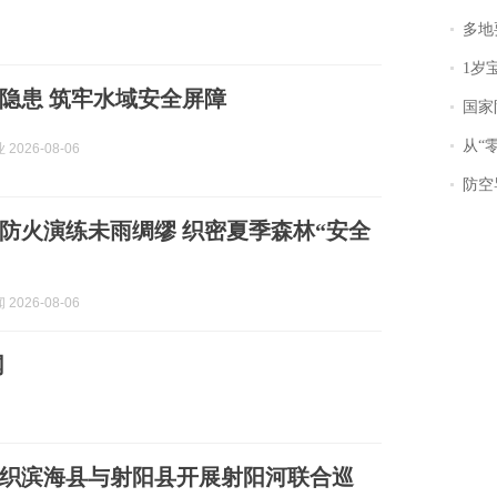
多地
1岁宝宝碰
隐患 筑牢水域安全屏障
国家防
从“零风
2026-08-06
防空导
防火演练未雨绸缪 织密夏季森林“安全
2026-08-06
网
织滨海县与射阳县开展射阳河联合巡