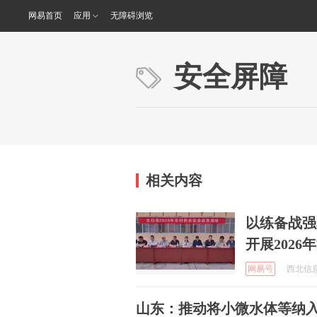
网易首页
应用
无障碍浏览
安全屏障
相关内容
以练备战强
开展202
网易号
西北信息报
山东：推动将小微水体等纳