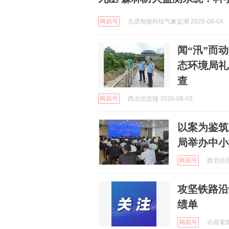
网易号
九丞智能科技气象监测 2026-08-04
闻“汛”而
态环境局礼
查
网易号
西北信息报 2026-08-03
以案为鉴筑
局举办中小
网易号
西北信息报
攻坚铁路沿
绩单
网易号
许昌零距离