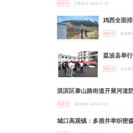
网易号
齐鲁壹点 2026-07-30
鸡西全面排
网易号
新浪财经 
荔波县举行
网易号
金台资讯 
淇滨区泰山路街道开展河道防溺
网易号
新浪财经 2026-07-28
城口高观镇：多措并举织密森