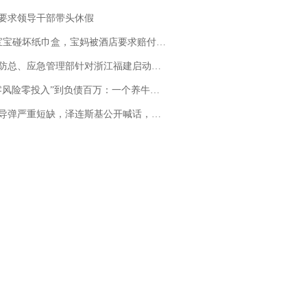
要求领导干部带头休假
坏纸巾盒，宝妈被酒店要求赔付924元！三亚一酒店回复：骨瓷定制！网友一查价格，吵翻了
总、应急管理部针对浙江福建启动防汛防台风四级应急响应
险零投入”到负债百万：一个养牛项目崩盘后，谁该为农户的贷款买单丨红星调查
弹严重短缺，泽连斯基公开喊话，乌克兰失去导弹拦截能力？