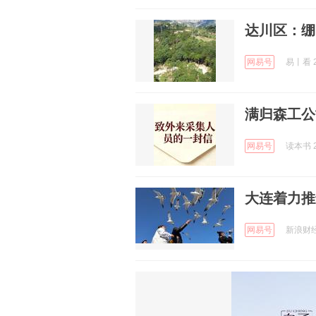
达川区：绷
网易号
易丨看 2
满归森工公
网易号
读本书 2
大连着力推
网易号
新浪财经 