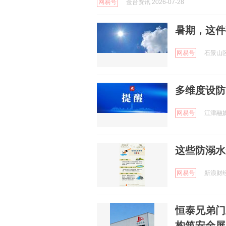
网易号
金台资讯 2026-07-28
暑期，这件
网易号
石景山区新
多维度设防
网易号
江津融媒 
这些防溺水
网易号
新浪财经 
恒泰兄弟门
构筑安全屏