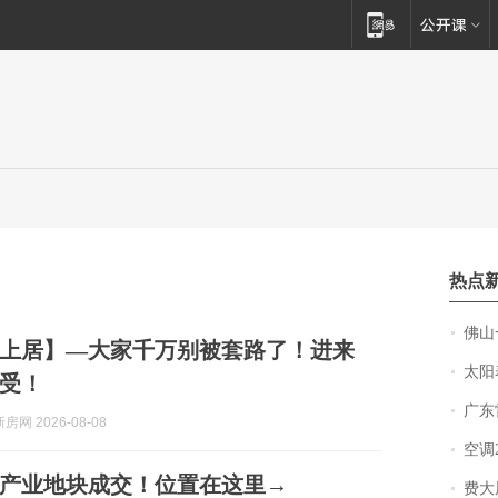
热点
佛山一中学
上居】—大家千万别被套路了！进来
太阳
受！
广东雷州
网 2026-08-08
空调
幅产业地块成交！位置在这里→
费大厨