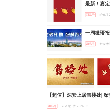
最新！嘉定
网易号
尚虹桥 2
一周微语报，
网易号
新浪财经 
【超值】深安上居售楼处| 深
网易号
未来房江湖 2026-06-19