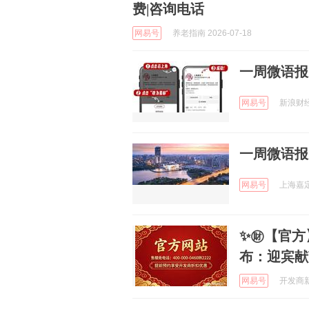
费|咨询电话
网易号
养老指南 2026-07-18
一周微语报，
网易号
新浪财经 
一周微语报，
网易号
上海嘉定 
✨㊖【官方
布：迎宾献
网易号
开发商新房