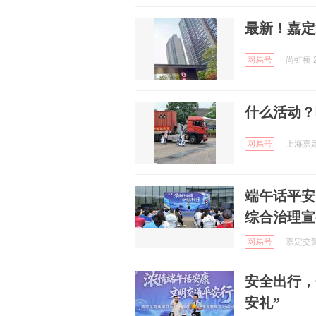
最新！嘉定
网易号
尚虹桥 2
什么活动？
网易号
上海嘉定 
端午话平安
综合治理宣
网易号
嘉定交警 
安全出行，
安礼”