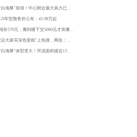
白海豚”加强！中心附近最大风力已达15级 最新研判
G9车型预售价公布：43.98万起
价570元，搬到楼下交5060元才肯搬上楼！女子傻眼了……
建议大家买深色蛋糕”上热搜，网友：天塌了！
白海豚”体型变大！环流面积接近13个浙江那么大