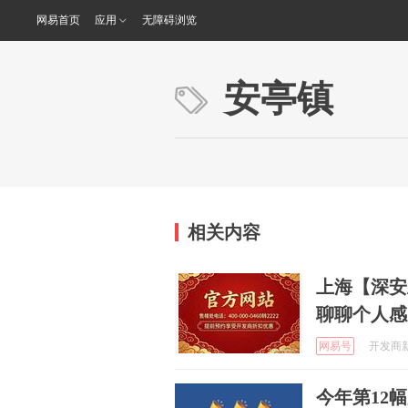
网易首页
应用
无障碍浏览
安亭镇
相关内容
上海【深安
聊聊个人感
网易号
开发商新房
今年第12