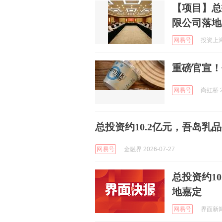
【项目】总
限公司落地
网易号
投资上海In
重磅官宣！
网易号
尚虹桥 2
总投资约10.2亿元，吾岛乳
网易号
金融界 2026-07-27
总投资约1
地嘉定
网易号
界面新闻 