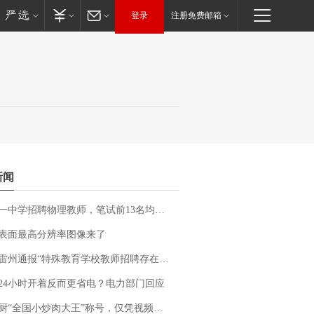
登录
注册免费邮箱
新闻
招聘物理教师，笔试前13名均遭淘汰？教育局：已叫停招聘，成立调查组全面核查
表面最高分辨率图像来了
通报“特殊教育学校教师招聘存在违规行为”：已启动问责程序 副校长被停职
24小时开着反而更省电？电力部门回应
“全国小炒肉大王”称号，仅凭视频评出？中国烹饪协会回应