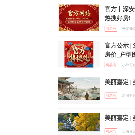
官方丨深安
热搜好房!
网易号
开发商新房
官方公示 
房价_户型
网易号
小胖哥优选
美丽嘉定 |
网易号
新浪财经 
美丽嘉定 |
网易号
上海嘉定 