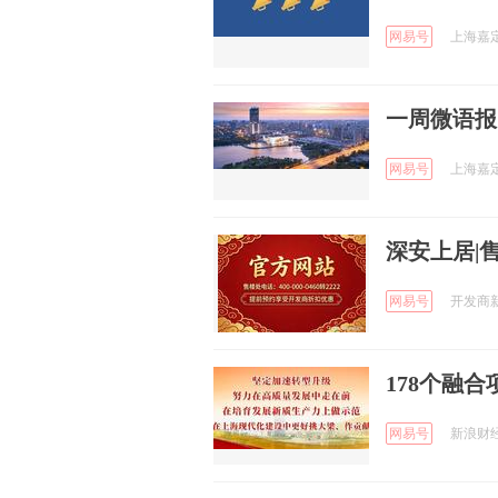
网易号
上海嘉定 
一周微语报，
网易号
上海嘉定 
深安上居|
网易号
开发商新房
178个融合
网易号
新浪财经 