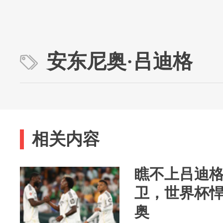
安东尼奥·吕迪格
相关内容
瞧不上吕迪
卫，世界杯
奥