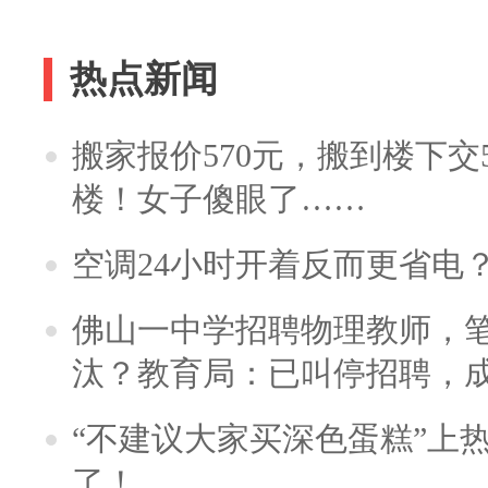
热点新闻
搬家报价570元，搬到楼下交5
楼！女子傻眼了……
空调24小时开着反而更省电
佛山一中学招聘物理教师，笔
汰？教育局：已叫停招聘，
“不建议大家买深色蛋糕”上
了！