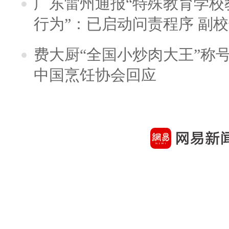
广东雷州通报“特殊教育学校
行为”：已启动问责程序 副
费大厨“全国小炒肉大王”称
中国烹饪协会回应