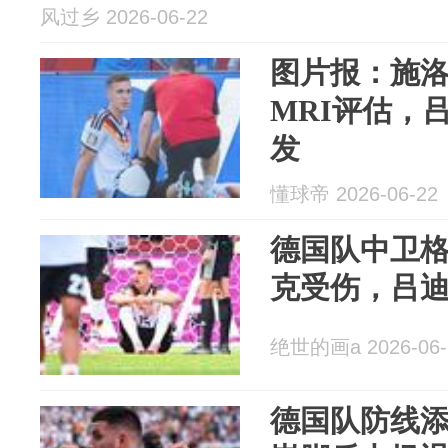
风过乡 2026-06-22
图片报：施
MRI评估，
发
懂球帝 2026-06-22
德国队中卫
克受伤，吕
绝世的画a 2026-06-
德国队防线