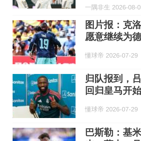
一隅非生 2026-08-0
图片报：克
愿意继续为
懂球帝 2026-07-29
归队报到，
回归皇马开
懂球帝 2026-07-29
巴斯勒：基