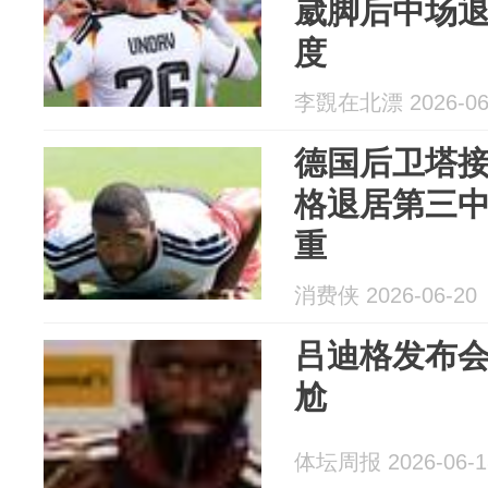
崴脚后中场
度
李覴在北漂 2026-06
德国后卫塔
格退居第三
重
消费侠 2026-06-20
吕迪格发布
尬
体坛周报 2026-06-1