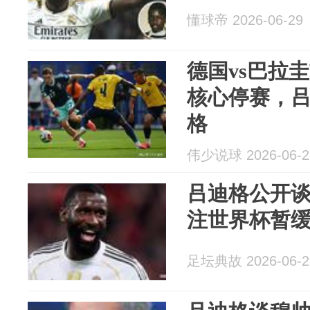
懂球帝 2026-06-29
德国vs巴拉
核心停赛，
格
伟少说球 2026-06-2
吕迪格公开谈
注世界杯暂
足坛典故 2026-06-2