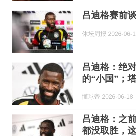
吕迪格赛前
体坛周报 2026-06-1
吕迪格：绝
的“小国”；
懂球帝 2026-06-18
吕迪格：之
都没取胜，