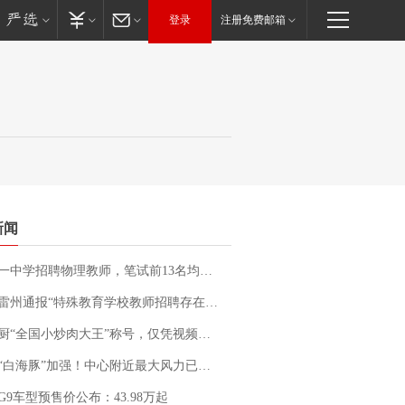
登录
注册免费邮箱
新闻
招聘物理教师，笔试前13名均遭淘汰？教育局：已叫停招聘，成立调查组全面核查
通报“特殊教育学校教师招聘存在违规行为”：已启动问责程序 副校长被停职
“全国小炒肉大王”称号，仅凭视频评出？中国烹饪协会回应
白海豚”加强！中心附近最大风力已达15级 最新研判
G9车型预售价公布：43.98万起