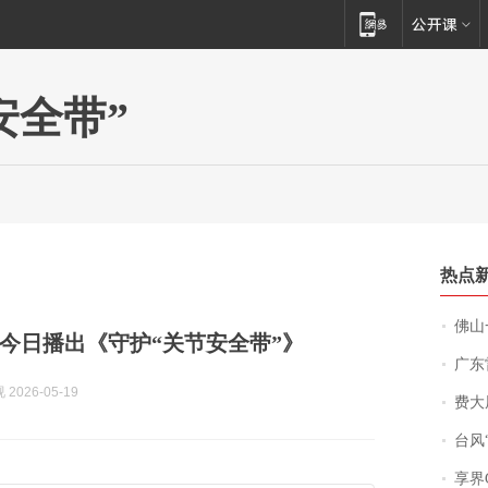
安全带”
热点
佛山一中学
今日播出《守护“关节安全带”》
广东雷州
2026-05-19
费大厨
台风“
享界