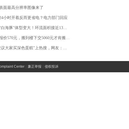
表面最高分辨率图像来了
24小时开着反而更省电？电力部门回应
白海豚”体型变大！环流面积接近13个浙江那么大
价570元，搬到楼下交5060元才肯搬上楼！女子傻眼了……
建议大家买深色蛋糕”上热搜，网友：天塌了！
laint Center
|
廉正举报
|
侵权投诉