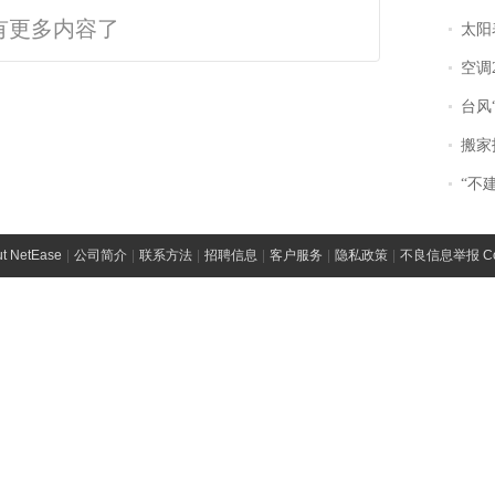
有更多内容了
太阳
空调
台风“
搬家报
“不
t NetEase
|
公司简介
|
联系方法
|
招聘信息
|
客户服务
|
隐私政策
|
不良信息举报 Comp