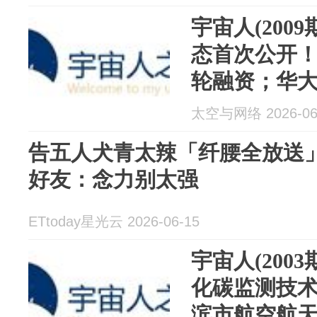
地球3》并已
宇宙人(200
态首次公开
轮融资；华大
书再失效；D
太空与网络 2026-06
力快速重构”
告五人犬青太辣「纤腰全放送
好友：念力别太强
ETtoday星光云 2026-06-15
宇宙人(200
化碳监测技
滨市航空航