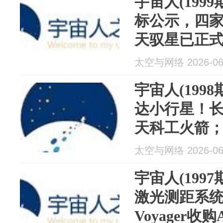
宇宙人(199
标公示，四
天驭星已正式
案；阿里安6升
太空与网络 2026-06
单次可发射3
宇宙人(199
达小行星！
天科工火箭；AST
首批商用服务推
太空与网络 2026-06
IPO路演认
宇宙人(199
激光测距系
Voyager收购A