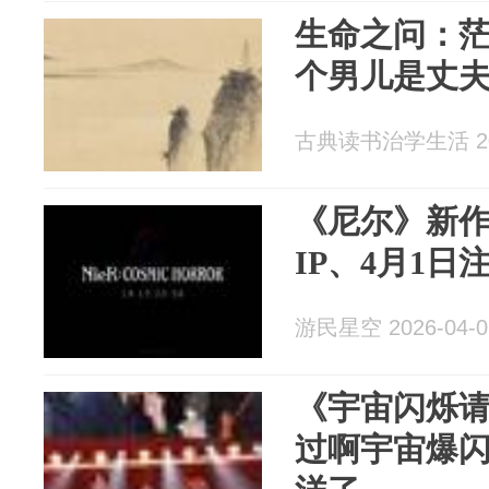
调办公室
生命之问：
个男儿是丈
古典读书治学生活 202
《尼尔》新
IP、4月1日
游民星空 2026-04-0
《宇宙闪烁
过啊宇宙爆