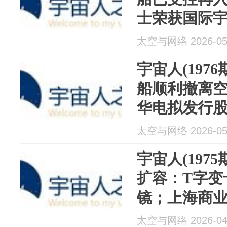
士荣获国际宇
堂”奖；NA
太空与网络 2026-05
牌"游说策略
宇宙人(197
船顺利撤离
华电拟发行
天；蓝色起源
太空与网络 2026-05
NASA真空
宇宙人(197
扩容：T字变
镜；上海商
有限公司成立
太空与网络 2026-04