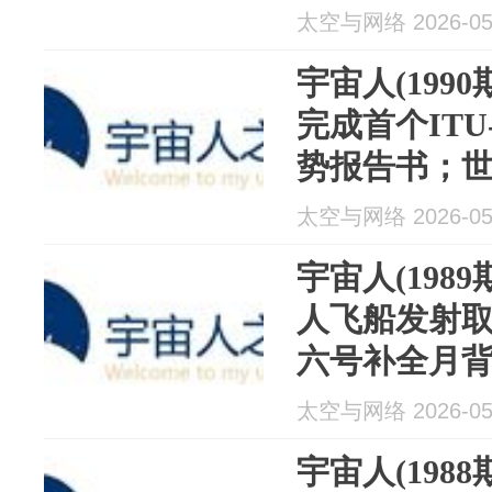
并；波兰建成
太空与网络 2026-05
星座
宇宙人(199
完成首个ITU
势报告书；世
股上市辅导；V
太空与网络 2026-05
斯坦完成D2
宇宙人(198
人飞船发射
六号补全月背
SpaceX 
太空与网络 2026-05
宇宙人(198