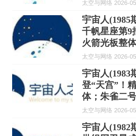
线传能；铱星全
太空与网络 2026-05
布局天基VH
宇宙人(198
千帆星座第9
火箭光板整
线；星舰V3
太空与网络 2026-05
登月计划与I
宇宙人(198
登“天宫”！
体；朱雀二
箭发射成功；
太空与网络 2026-05
尔新卫星工
宇宙人(198