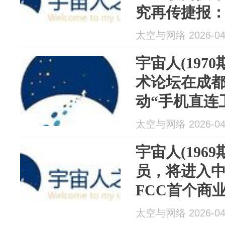
究再传捷报：
SpaceX将
太空与网络 2026-04
速数据链Link-
宇宙人(197
术论坛在成
动“手机直连
双星通信时
太空与网络 2026-04
涨124%至7
宇宙人(196
员，将进入中
FCC首个商
许可；美太
太空与网络 2026-04