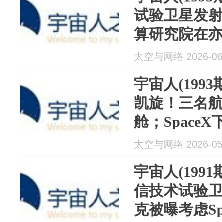
试验卫星发
算研究院在亦
2GHz频谱
太空与网络 2026-06
科技科创板I
宇宙人(199
凯旋！三名
舱；SpaceX
亿美元；O2卫
太空与网络 2026-05
链直连手机
宇宙人(199
信技术试验
克被曝考虑Sp