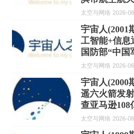
耳忒弥斯3号任
太空与网络 2026-06
箭首发成功
宇宙人(200
工智能+信息
国防部“中国
多家航天、卫星
太空与网络 2026-06
IPO获4倍认
宇宙人(200
遥六火箭发射
查亚马逊10
Globalst
太空与网络 2026-06
SpaceX I