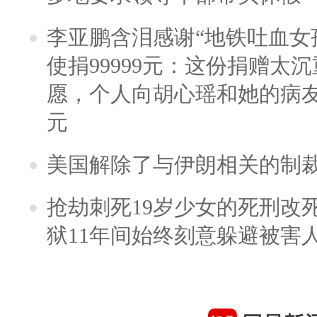
李亚鹏含泪感谢“地铁吐血女
使捐99999元：这份捐赠太
愿，个人向胡心瑶和她的病友之
元
美国解除了与伊朗相关的制
抢劫刺死19岁少女的死刑改
狱11年间始终刻意躲避被害