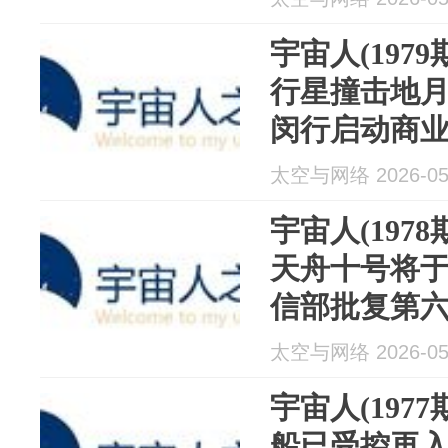
SpaceX，"S
宇宙人(197
行星撞击地
闵行启动商
LINK航天
太空与网络 2026-05
推为"雨燕"
宇宙人(197
天舟十号将
信部批复第
术试验频率；
太空与网络 2026-05
全推力静态
宇宙人(197
船已受控再