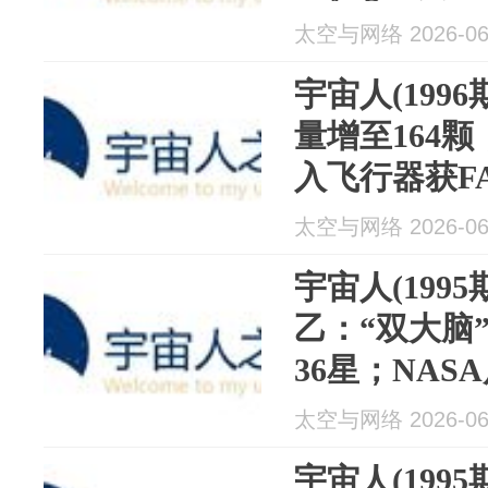
栈月球平台"
太空与网络 2026-06
息产业联盟
宇宙人(199
量增至164颗；
入飞行器获F
法国航天员
太空与网络 2026-06
站和商业空
宇宙人(199
乙：“双大脑
36星；NA
损发射台或2
太空与网络 2026-06
太空股集体
宇宙人(199