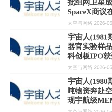
批组网卫星成功
SpaceX商
心；AST Spa
太空与网络 2026-05
部署45...
宇宙人(198
器官实验样
科创板IPO获受
机直连卫星
太空与网络 2026-05
37国
宇宙人(198
吨物资奔赴
现宇航级ME
链；xAI正
太空与网络 2026-05