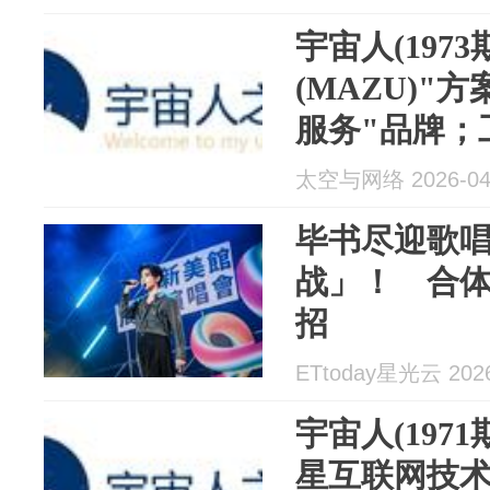
市交周年成
宇宙人(197
(MAZU)"
服务"品牌；
度"扬帆"行
太空与网络 2026-04
政府突发解职
毕书尽迎歌
战」！ 合
招
ETtoday星光云 2026
宇宙人(197
星互联网技