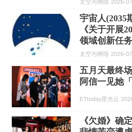
太空与网络 2026-07
文台升轨任
宇宙人(203
《关于开展2
领域创新任
知》；马斯
太空与网络 2026-07
S40！
五月天最终
阿信一见她
ETtoday星光云 2026
《欠婚》确
悲情苦恋遭