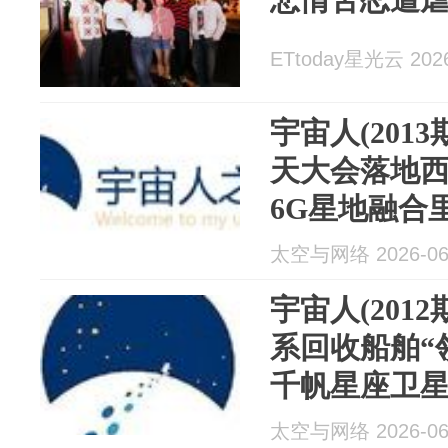
ETtoday星光云 2026
宇宙人(201
天大会落地
6G星地融合
明年预算获批
太空与网络 2026-06
部预算首破
宇宙人(201
系回收船舶“
千帆星座卫
相；郭帆官
太空与网络 2026-06