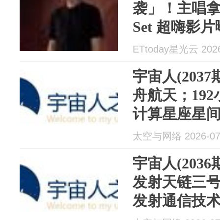
袭」！主唱
Set 超嗨影片
ETtoday星光云 2026
宇宙人(203
舟航天；19
计算星座星
商业航天稳
太空与网络 2026-07
兵全速赶往S4
宇宙人(203
发射天链三号
发射通信技
A/B星；Li