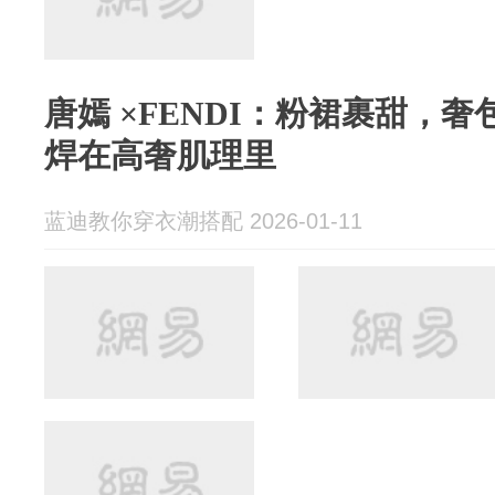
唐嫣 ×FENDI：粉裙裹甜，
焊在高奢肌理里
蓝迪教你穿衣潮搭配 2026-01-11