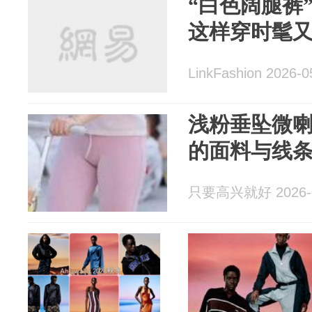
“白色阔腿裤
这样穿时髦
LinkFashion 2026-0
浅粉垂坠微
的面料与线
只要高兴就好 2026-0