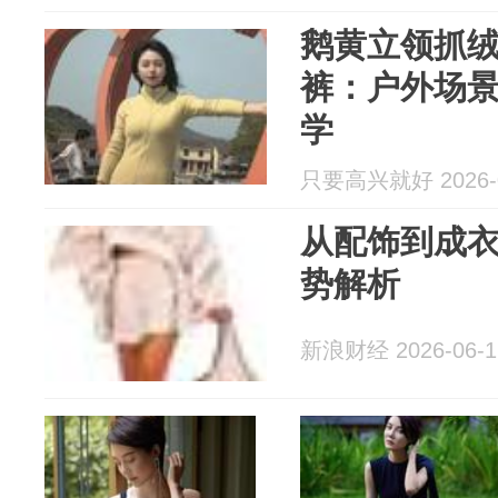
鹅黄立领抓绒
裤：户外场
学
只要高兴就好 2026-0
从配饰到成衣
势解析
新浪财经 2026-06-1