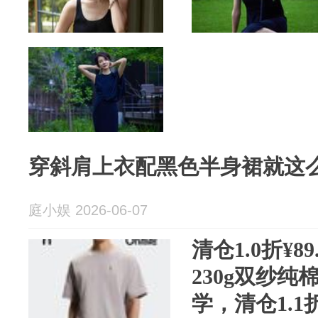
穿斜肩上衣配黑色半身裙就这
庭小娱 2026-06-07
清仓1.0折¥8
230g双纱纯
学，清仓1.1折