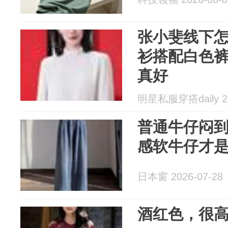
张小斐线下
衫搭配白色
真好
明星私服穿搭daily 20
普通牛仔闷
感软牛仔才
日本窗 2026-07-28
酒红色，很