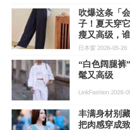
吹爆这条「
子！夏天穿
瘦又高级，
日本窗 2026-05-26
“白色阔腿裤
髦又高级
LinkFashion 2026-0
丰满身材别藏
把肉感穿成