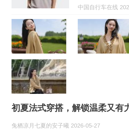
女同款三色可
中国自行车在线 2026
干裤
初夏法式穿搭，解锁温柔又有
兔栖凉月七夏的安子曦 2026-05-27