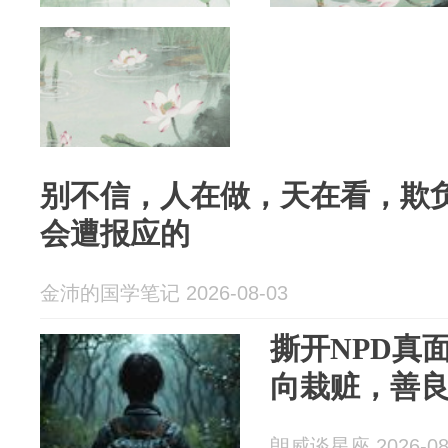
别不信，人在做，天在看，欺
会遭报应的
金沛的国学笔记 2026-08-03
撕开NPD真
向栽赃，善
朗威谈星座 2026-08