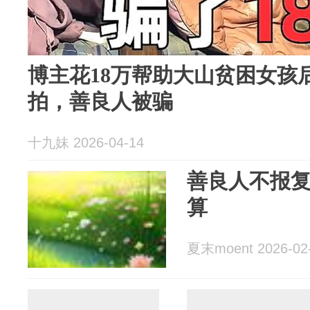
博主花18万帮助大山贫困女孩
拍，善良人被骗
十九妹 2026-04-14
善良人不报
算
夏末moent 2026-02