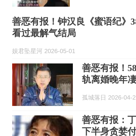
善恶有报！钟汉良《蜜语纪》3
看过最解气结局
娱君坠星河 2026-05-01
善恶有报！5
轨离婚晚年
孤城落日 2026-04-2
善恶有报：
下半身贪婪