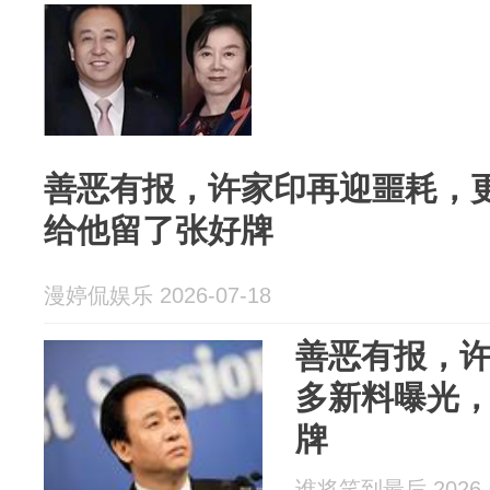
善恶有报，许家印再迎噩耗，
给他留了张好牌
漫婷侃娱乐 2026-07-18
善恶有报，
多新料曝光
牌
谁将笑到最后 2026-0