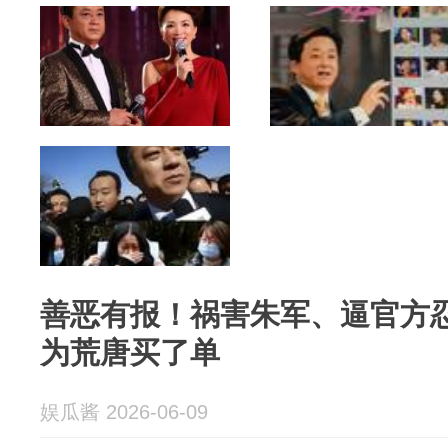
善恶有报！祸害朱军、逼官方
为荒唐买了单
娱瓜酱 2026-06-09