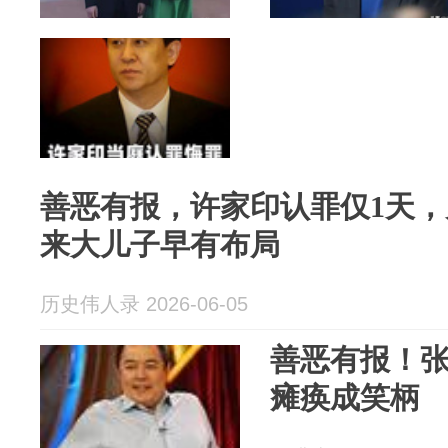
善恶有报，许家印认罪仅1天
来大儿子早有布局
历史伟人录 2026-06-05
善恶有报！
瘫痪成笑柄