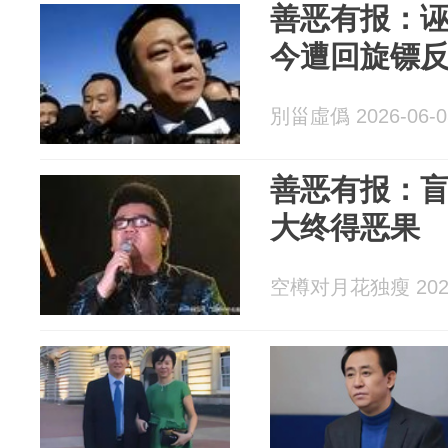
善恶有报：
今遭回旋镖
別甾虛僞 2026-06-0
善恶有报：
大终得恶果
空樽对月花独瘦 2026