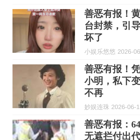
善恶有报！
台封禁，引
坏了
小娱乐悠悠 2026-06
善恶有报！
小明，私下
不再
妙娱连珠 2026-06-1
善恶有报：6
无遮拦付出