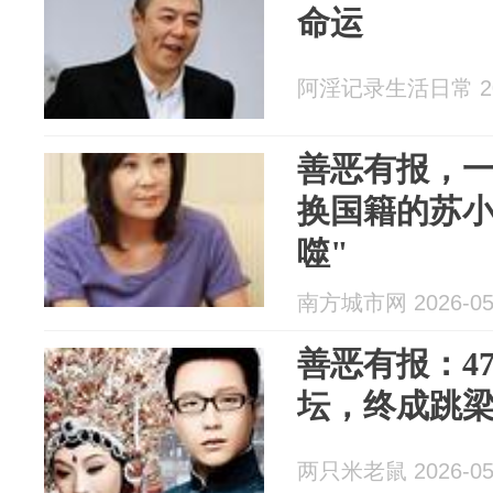
命运
阿淫记录生活日常 202
善恶有报，
换国籍的苏小
噬"
南方城市网 2026-05
善恶有报：4
坛，终成跳
两只米老鼠 2026-05