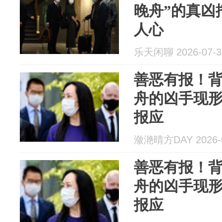
晚舟”的真凶
人心
乐天闲聊 2026-07-3
善恶有报！
舟的凶手现
报应
潋滟晴方DAY 2026-0
善恶有报！
舟的凶手现
报应