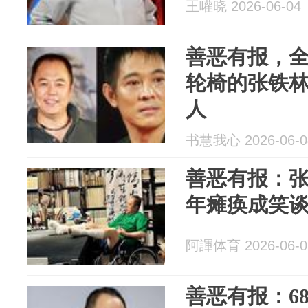
王嚾晓 2026-06-04
善恶有报，全
轮椅的张铁
人
书慧我心 2026-06-0
善恶有报：
年瘫痪成笑
阿諢体育 2026-06-0
善恶有报：6