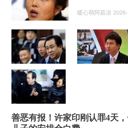
暖心萌阿菇凉 2026-0
善恶有报！许家印刚认罪4天