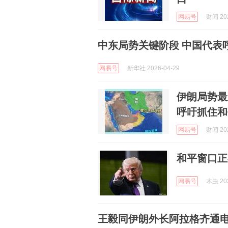
网易号
财闻 202
中东局势关键阶段 中国代表
网易号
新华社 2026-04-29
伊朗局势最
呼吁抓住和
网易号
财闻 202
和平窗口正
网易号
木虫 202
王毅同伊朗外长阿拉格齐通