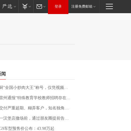
登录
注册免费邮箱
新闻
“全国小炒肉大王”称号，仅凭视频评出？中国烹饪协会回应
通报“特殊教育学校教师招聘存在违规行为”：已启动问责程序 副校长被停职
期、糊弄客户，知名独角兽车企创始人回应：都没证据，将依法采取措施，“本人长期与美国交管局保持沟通，对方表示肯定”
撤场前，通过朋友圈提前告知逐一退费，有顾客仅剩1元也全被退回，分文不少；顾客：言而有信，让人感动
G9车型预售价公布：43.98万起