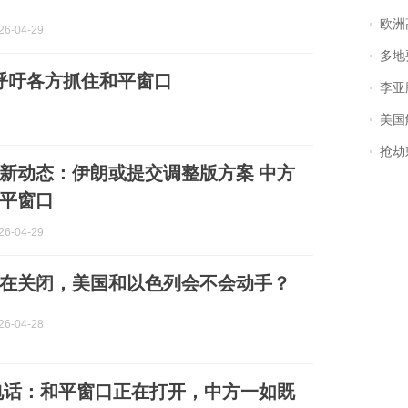
欧洲
6-04-29
多地
呼吁各方抓住和平窗口
李亚鹏含泪感谢“
美国
抢劫刺死
新动态：伊朗或提交调整版方案 中方
平窗口
6-04-29
在关闭，美国和以色列会不会动手？
6-04-28
电话：和平窗口正在打开，中方一如既