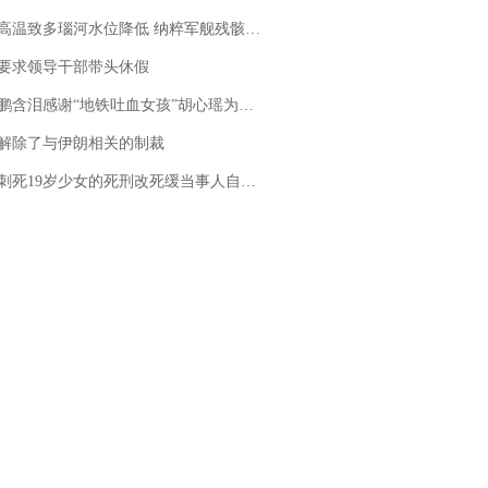
高温致多瑙河水位降低 纳粹军舰残骸重见天日
要求领导干部带头休假
地铁吐血女孩”胡心瑶为嫣然天使捐99999元：这份捐赠太沉重，尊重其捐赠意愿，个人向胡心瑶和她的病友之家各捐赠99999元
解除了与伊朗相关的制裁
19岁少女的死刑改死缓当事人自述：出狱11年间始终刻意躲避被害人家属