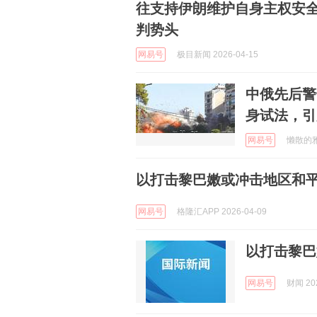
往支持伊朗维护自身主权安
判势头
网易号
极目新闻 2026-04-15
中俄先后警
身试法，引
网易号
懒散的雅儿
以打击黎巴嫩或冲击地区和
网易号
格隆汇APP 2026-04-09
以打击黎巴
网易号
财闻 202