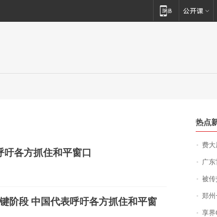
热点
费大厨
呼吁各方抓住和平窗口
广东雷州
被传交付严重超
郑州一汉堡店
键阶段 中国代表呼吁各方抓住和平窗
享界