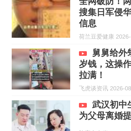
全网破防！
搜集日军侵
信息
荷兰豆爱健康 2026-0
舅舅给外
岁钱，这操
拉满！
飞虎谈资讯 2026-08
武汉初中
为父母离婚