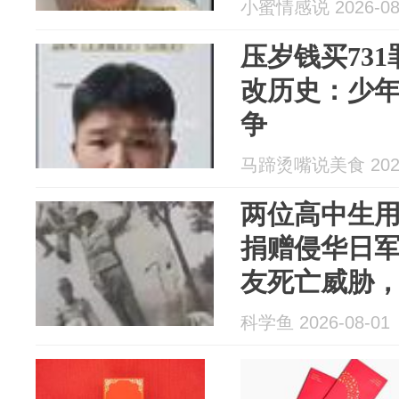
小蜜情感说 2026-08
压岁钱买731
改历史：少
争
马蹄烫嘴说美食 2026
两位高中生
捐赠侵华日
友死亡威胁
立案并启动
科学鱼 2026-08-01