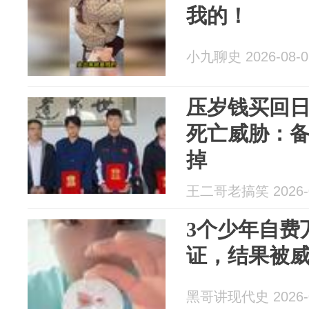
我的！
小九聊史 2026-08-0
压岁钱买回
死亡威胁：
掉
王二哥老搞笑 2026-0
3个少年自费
证，结果被威
黑哥讲现代史 2026-0