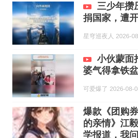
三少年攒
捐国家，遭
星穹巡夜人 2026-08
小伙蒙面
婆气得拿铁
可爱爆了 2026-08-0
爆款《团购
的亲情》江毅
学报道，我