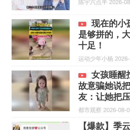
陈宇六点半 2026-08
现在的小
是够拼的，
十足！
运动少年小杨 2026-0
女孩睡醒
故意骗她说
友：让她把
哥
都市观察 2026-08-0
【爆款】季