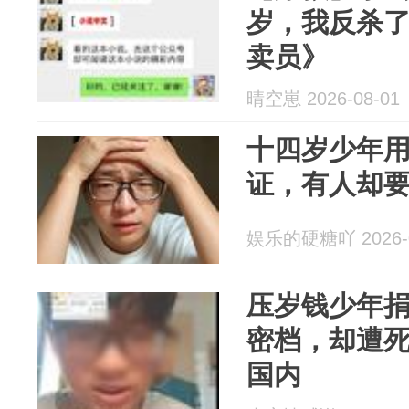
岁，我反杀
卖员》
晴空崽 2026-08-01
十四岁少年
证，有人却要
娱乐的硬糖吖 2026-0
压岁钱少年
密档，却遭死
国内