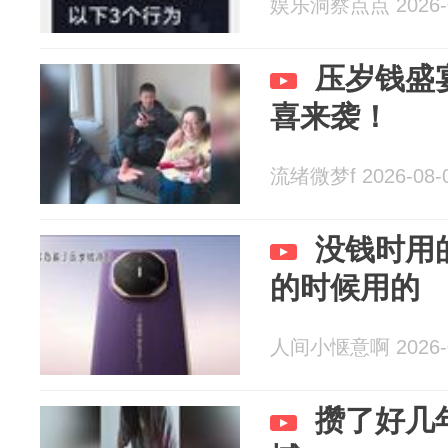
娱乐洞察点点 2026-0
压岁钱盛
喜来袭！
流绪微梦f 2026-08-
没钱时用
的时候用的
人间小惬意啊 2026-0
攒了好几