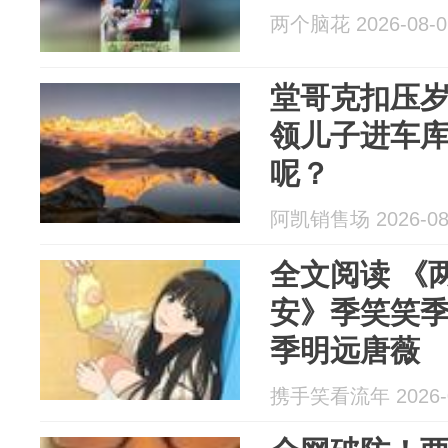
两个脑花 2026-08-0
堂哥克扣压
领儿子进车
呢？
阿凯销售场 2026-08
全文阅读 《
安》季笑笑
季明远唐薇
携手笑看流年 2026-0