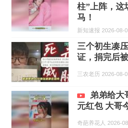
柱”上阵，这
马！
新知速报 2026-08-0
三个初生凑
证，捐完后被
三农老历 2026-08-0
弟弟给大
元红包 大哥
奇葩养花人 2026-08