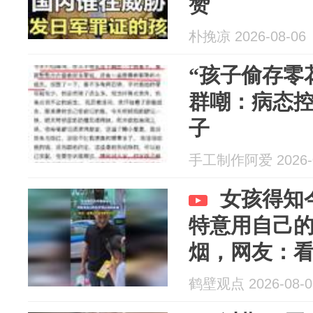
赞
朴挽凉 2026-08-06
“孩子偷存零
群嘲：病态
子
手工制作阿爱 2026-0
女孩得知
特意用自己
烟，网友：
开心
鹤壁观点 2026-08-0