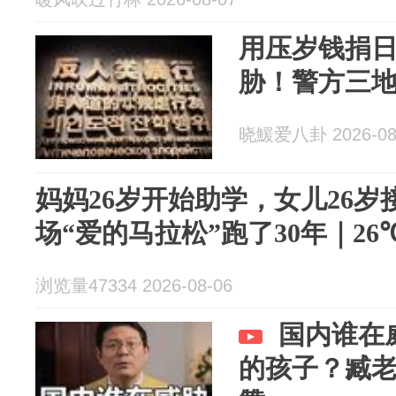
用压岁钱捐
胁！警方三
晓鰀爱八卦 2026-08
妈妈26岁开始助学，女儿26
场“爱的马拉松”跑了30年｜26
浏览量47334 2026-08-06
国内谁在
的孩子？臧