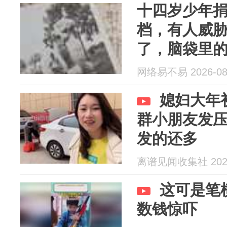
十四岁少年
档，有人威胁
了，脑袋里
网络易不易 2026-08
媳妇大年
群小朋友发
发的还多
离谱见闻收集社 2026
这可是笔
数钱惊吓