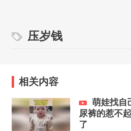
压岁钱
相关内容
萌娃找自
尿裤的惹不
了