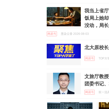
我当上省厅
饭局上她却
没动，局长
网易号
墨染尘香 2026-08-03
北大原校长
网易号
TOP大学
文旅厅教授
团委书记、
网易号
双一流高校