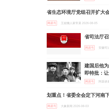
省生态环境厅党组召开扩大
网易号
王姐懒人家常菜 2026-08-05
省司法厅召
网易号
安徽司法 
建国后他为
即特批：让
网易号
阿器谈史 
划重点！省委全会定下河南
网易号
大象新闻 2026-08-03