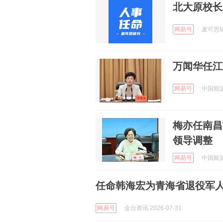
北大原校长
网易号
麦可思研究
万闻华任江
网易号
中国能源网
梅亦任南昌
领导调整
网易号
中国能源网
任命韩海宏为青海省退役军
网易号
金台资讯 2026-07-31