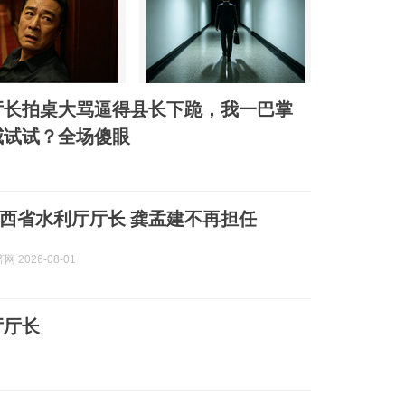
，厅长拍桌大骂逼得县长下跪，我一巴掌
威试试？全场傻眼
西省水利厅厅长 龚孟建不再担任
 2026-08-01
厅厅长