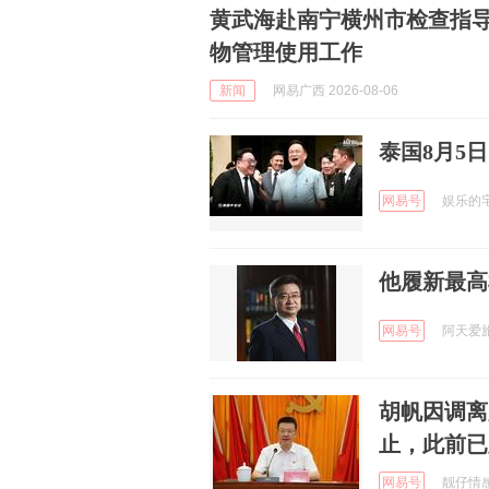
黄武海赴南宁横州市检查指
物管理使用工作
新闻
网易广西 2026-08-06
泰国8月5
网易号
娱乐的宅急
他履新最高
网易号
阿天爱旅行
胡帆因调离
止，此前已
网易号
靓仔情感 