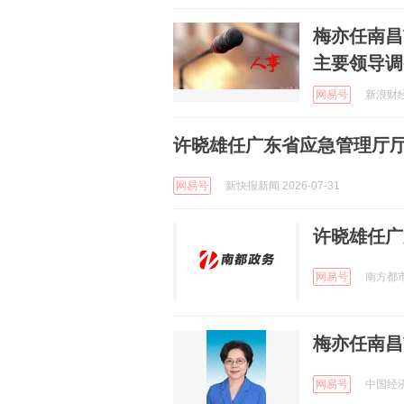
梅亦任南昌
主要领导调
网易号
新浪财经 
许晓雄任广东省应急管理厅
网易号
新快报新闻 2026-07-31
许晓雄任广
网易号
南方都市报
梅亦任南昌
网易号
中国经济网