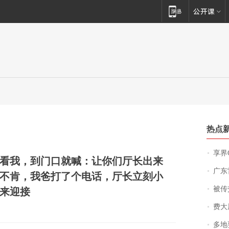
热点
享界
看我，到门口就喊：让你们厅长出来
广东雷州
不肯，我爸打了个电话，厅长立刻小
被传交付严重超
来迎接
费大厨
多地