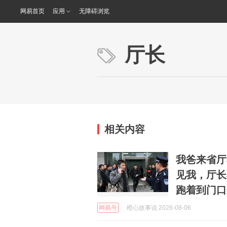
网易首页
应用
无障碍浏览
厅长
相关内容
我爸来省厅
见我，厅长
跑着到门口
网易号
橙心故事说 2026-08-06