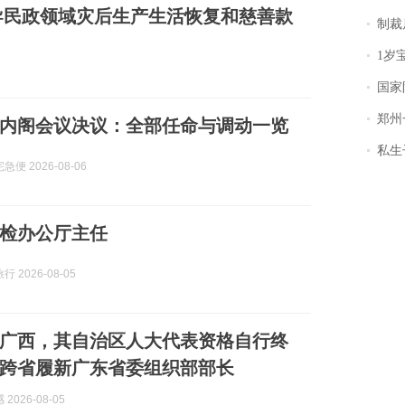
导民政领域灾后生产生活恢复和慈善款
制裁
1岁宝宝碰
国家防
郑州一汉堡店
日内阁会议决议：全部任命与调动一览
私生子
便 2026-08-06
检办公厅主任
 2026-08-05
广西，其自治区人大代表资格自行终
跨省履新广东省委组织部部长
2026-08-05