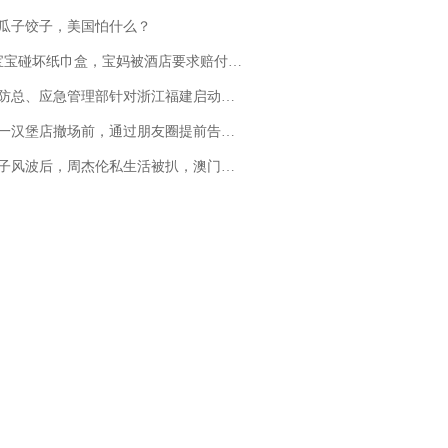
瓜子饺子，美国怕什么？
坏纸巾盒，宝妈被酒店要求赔付924元！三亚一酒店回复：骨瓷定制！网友一查价格，吵翻了
总、应急管理部针对浙江福建启动防汛防台风四级应急响应
撤场前，通过朋友圈提前告知逐一退费，有顾客仅剩1元也全被退回，分文不少；顾客：言而有信，让人感动
风波后，周杰伦私生活被扒，澳门输10亿传闻早已经水落石出