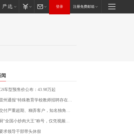
登录
注册免费邮箱
新闻
G9车型预售价公布：43.98万起
通报“特殊教育学校教师招聘存在违规行为”：已启动问责程序 副校长被停职
期、糊弄客户，知名独角兽车企创始人回应：都没证据，将依法采取措施，“本人长期与美国交管局保持沟通，对方表示肯定”
“全国小炒肉大王”称号，仅凭视频评出？中国烹饪协会回应
要求领导干部带头休假