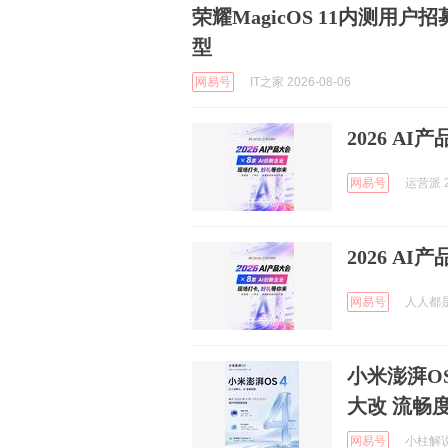
荣耀MagicOS 11内测用户招
型
网易号
IT之家 2026-08-06
2026 A
网易号
运营派 2
2026 A
网易号
人人都是
小米澎湃OS
大改 流畅
网易号
小柱解说游