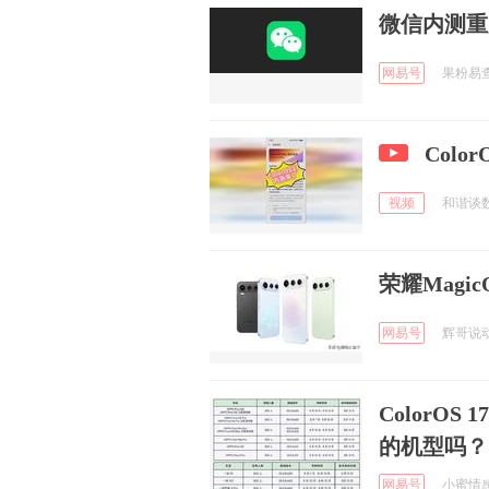
微信内测重
网易号
果粉易查 
Colo
视频
和谐谈数码
荣耀Magi
网易号
辉哥说动漫
ColorOS
的机型吗？
网易号
小蜜情感说