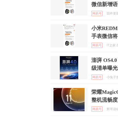
微信新增语
网易号
固件更新中
小米REDM
手表微信将
网易号
IT之家 2
澎湃 OS
级清单曝光
网易号
小兔子发现
荣耀Magi
整机流畅度
网易号
辉哥说动漫