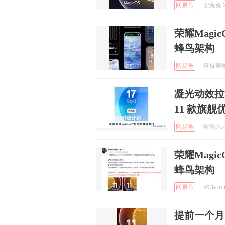
网易号
安兔兔 2
荣耀Magi
蜂鸟架构
网易号
科技美学 
凝光动效拉满
11 款旗舰
网易号
数码八叔 
荣耀Magi
蜂鸟架构
网易号
PChom
提前一个月！