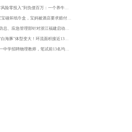
险零投入”到负债百万：一个养牛项目崩盘后，谁该为农户的贷款买单丨红星调查
坏纸巾盒，宝妈被酒店要求赔付924元！三亚一酒店回复：骨瓷定制！网友一查价格，吵翻了
总、应急管理部针对浙江福建启动防汛防台风四级应急响应
白海豚”体型变大！环流面积接近13个浙江那么大
招聘物理教师，笔试前13名均遭淘汰？教育局：已叫停招聘，成立调查组全面核查