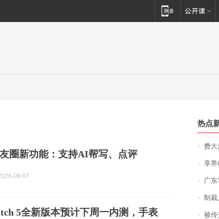
热点
费大厨
友圈新功能：支持AI帮写、点评
享界
026-08-07
广东雷州
制裁
Watch 5全新版本预计下周一内测，手表
被传交付严重超