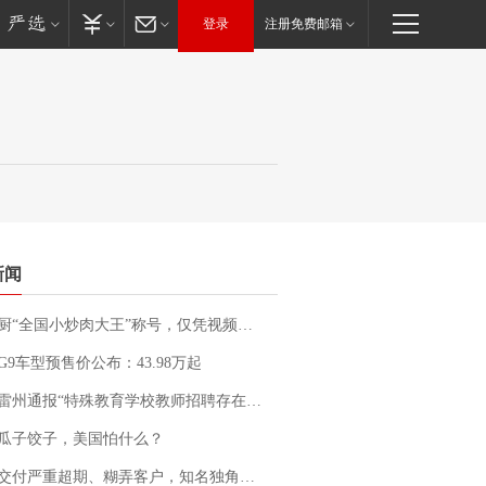
登录
注册免费邮箱
新闻
“全国小炒肉大王”称号，仅凭视频评出？中国烹饪协会回应
G9车型预售价公布：43.98万起
通报“特殊教育学校教师招聘存在违规行为”：已启动问责程序 副校长被停职
瓜子饺子，美国怕什么？
期、糊弄客户，知名独角兽车企创始人回应：都没证据，将依法采取措施，“本人长期与美国交管局保持沟通，对方表示肯定”