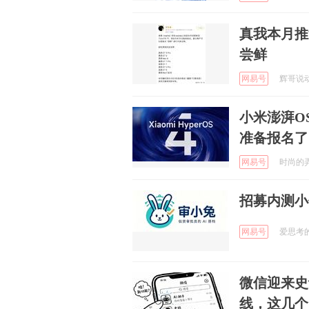
真我本月推送
尝鲜
网易号
辉哥说动漫
小米澎湃O
准备报名了
网易号
时尚的弄潮
招募内测小
网易号
爱思考的柚
微信迎来史
线，这几个