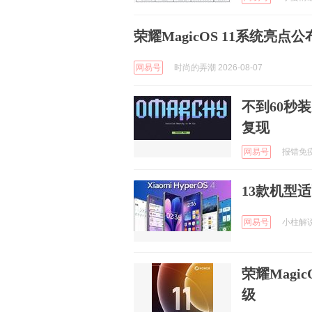
荣耀MagicOS 11系统亮
网易号
时尚的弄潮 2026-08-07
不到60秒
复现
网易号
报错免疫体
13款机型适
网易号
小柱解说游
荣耀Magi
级