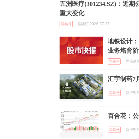
五洲医疗(301234.SZ)
重大变化
网易号
格隆汇 2026-07-27
地铁设计：
业务培育阶
网易号
界面新闻 
汇宇制药7
网易号
新浪财经 
百合花：公
网易号
新浪财经 