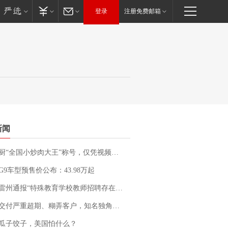
登录
注册免费邮箱
新闻
“全国小炒肉大王”称号，仅凭视频评出？中国烹饪协会回应
G9车型预售价公布：43.98万起
通报“特殊教育学校教师招聘存在违规行为”：已启动问责程序 副校长被停职
期、糊弄客户，知名独角兽车企创始人回应：都没证据，将依法采取措施，“本人长期与美国交管局保持沟通，对方表示肯定”
瓜子饺子，美国怕什么？