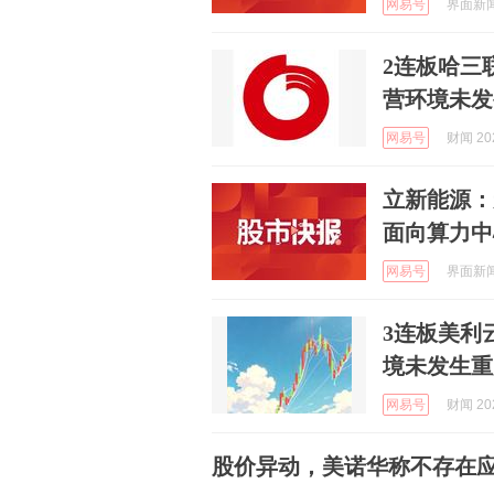
网易号
界面新闻 
2连板哈三
营环境未发
网易号
财闻 202
立新能源：
面向算力中
网易号
界面新闻 
3连板美利
境未发生重
网易号
财闻 202
股价异动，美诺华称不存在