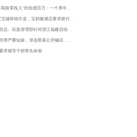
险零投入”到负债百万：一个养牛项目崩盘后，谁该为农户的贷款买单丨红星调查
坏纸巾盒，宝妈被酒店要求赔付924元！三亚一酒店回复：骨瓷定制！网友一查价格，吵翻了
总、应急管理部针对浙江福建启动防汛防台风四级应急响应
弹严重短缺，泽连斯基公开喊话，乌克兰失去导弹拦截能力？
要求领导干部带头休假