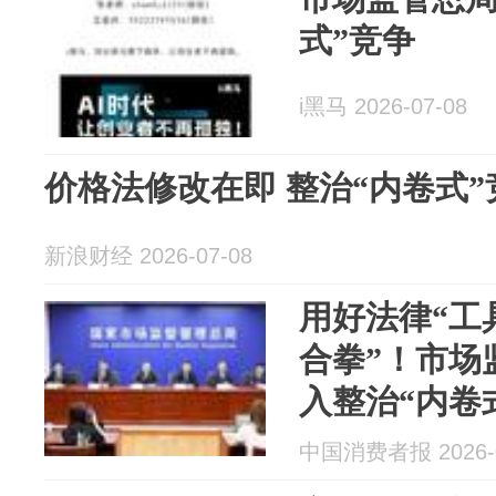
式”竞争
i黑马 2026-07-08
价格法修改在即 整治“内卷式
新浪财经 2026-07-08
用好法律“工
合拳”！市场
入整治“内卷
效
中国消费者报 2026-0