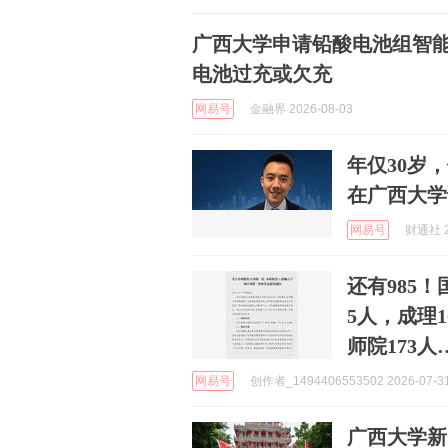
广西大学申请铅酸电池组智
电池过充或欠充
网易号
金融界 2026-08-03
年仅30岁
在广西大学
网易号
财通社 2
还有985
5人，成理
师院173
网易号
创作者_1494406553502 2026-07-3
广西大学新