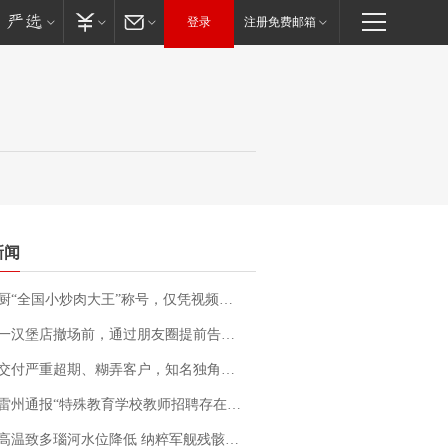
登录
注册免费邮箱
新闻
“全国小炒肉大王”称号，仅凭视频评出？中国烹饪协会回应
撤场前，通过朋友圈提前告知逐一退费，有顾客仅剩1元也全被退回，分文不少；顾客：言而有信，让人感动
期、糊弄客户，知名独角兽车企创始人回应：都没证据，将依法采取措施，“本人长期与美国交管局保持沟通，对方表示肯定”
通报“特殊教育学校教师招聘存在违规行为”：已启动问责程序 副校长被停职
高温致多瑙河水位降低 纳粹军舰残骸重见天日