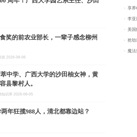
00 周年！广西大学园艺系主任、沙田
享界
李亚鹏含泪感谢“
美国
食奖的前农业部长，一辈子感念柳州
抢劫刺死
魔法打败魔
 2026-08-06
珊萃中学、广西大学的沙田柚女神，黄
容县黎村人。
识库 2026-08-05
学两年狂揽988人，清北都靠边站？