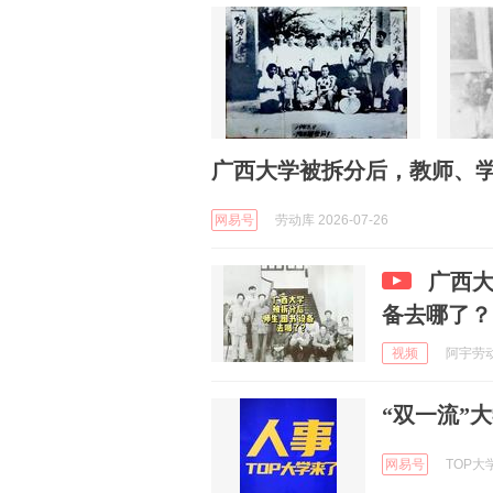
广西大学被拆分后，教师、
网易号
劳动库 2026-07-26
广西
备去哪了？
视频
阿宇劳动知
“双一流”
网易号
TOP大学