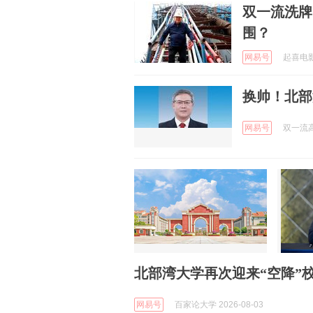
双一流洗牌
围？
网易号
起喜电影 
换帅！北部
网易号
双一流高校
北部湾大学再次迎来“空降”
网易号
百家论大学 2026-08-03