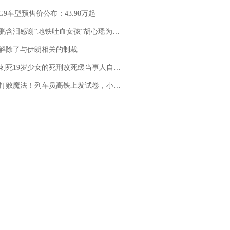
G9车型预售价公布：43.98万起
地铁吐血女孩”胡心瑶为嫣然天使捐99999元：这份捐赠太沉重，尊重其捐赠意愿，个人向胡心瑶和她的病友之家各捐赠99999元
解除了与伊朗相关的制裁
19岁少女的死刑改死缓当事人自述：出狱11年间始终刻意躲避被害人家属
法！列车员高铁上发试卷，小朋友一秒静音，12306回应：列车员个人行为，不是铁路规定