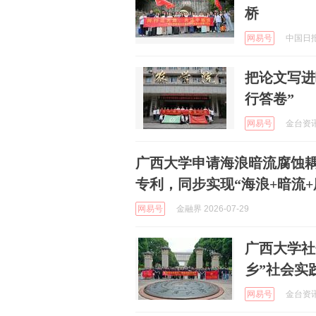
桥
网易号
中国日报网
把论文写进
行答卷”
网易号
金台资讯 
广西大学申请海浪暗流腐蚀
专利，同步实现“海浪+暗流
网易号
金融界 2026-07-29
广西大学社
乡”社会实
网易号
金台资讯 