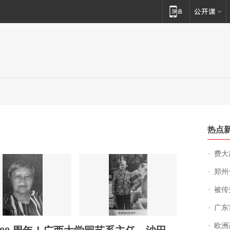
热点
费大厨
郑州一汉堡店
被传交付严重超
广东雷州
欧洲