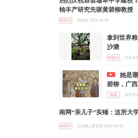
热烈庆祝容县珊萃中学建校 1
柚丰产研究先驱黄碧柳教授
网易号
劳动库 2026-08-06
拿到世界粮
沙塘
网易号
叮当当科技
她是
碧柳，广西
视频
阿宇劳动知
南网“亲儿子”实锤：这所大
网易号
王姐懒人家常菜 2026-08-05