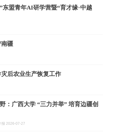
”东盟青年AI研学营暨“育才缘·中越
梦南疆
导灾后农业生产恢复工作
野：广西大学 “三力并举” 培育边疆创
 2026-07-27