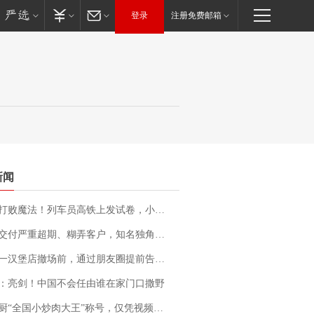
登录
注册免费邮箱
新闻
法！列车员高铁上发试卷，小朋友一秒静音，12306回应：列车员个人行为，不是铁路规定
期、糊弄客户，知名独角兽车企创始人回应：都没证据，将依法采取措施，“本人长期与美国交管局保持沟通，对方表示肯定”
撤场前，通过朋友圈提前告知逐一退费，有顾客仅剩1元也全被退回，分文不少；顾客：言而有信，让人感动
：亮剑！中国不会任由谁在家门口撒野
“全国小炒肉大王”称号，仅凭视频评出？中国烹饪协会回应