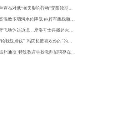
布对俄“40天影响行动”无限续期，7月两国对轰数据均创纪录
高温致多瑙河水位降低 纳粹军舰残骸重见天日
休达边境，摩洛哥士兵搬起大石块投向移民引争议，此前一天内数万人从摩洛哥涌入西班牙
送点钱”“冯院长挺喜欢你的”的执行局局长被停职，被骚扰的当事人还有问题待解决
通报“特殊教育学校教师招聘存在违规行为”：已启动问责程序 副校长被停职