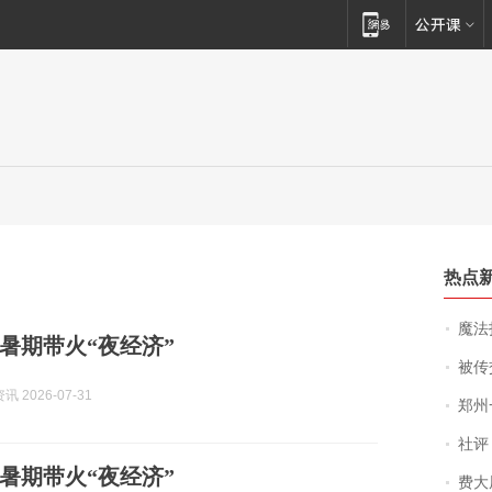
热点
魔法打败魔
暑期带火“夜经济”
被传交付严重超
 2026-07-31
郑州一汉堡店
社评
暑期带火“夜经济”
费大厨