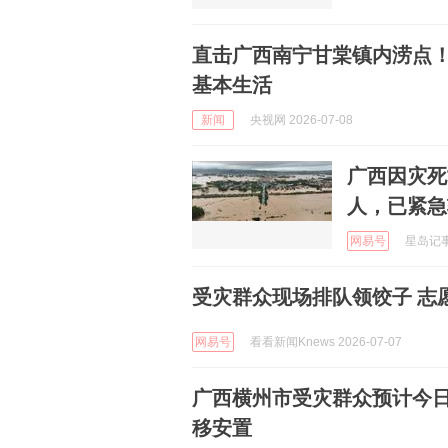
直击广西南宁甘棠镇内涝点！
基本生活
新闻
央视网 2026-07-08
广西因灾死
人，已紧急
网易号
星岛记事 
受灾群众现场排队领饺子 志
网易号
看看新闻Knews 2026-07-07
广西横州市受灾群众预计今日
移安置