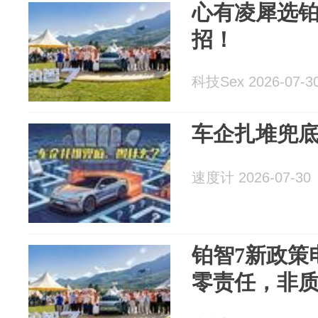
心有凌犀选铂
招！
科技Sex 2026-07-3
车企扎堆兜
速度计 2026-07-30
铂智7新政策
零责任，非