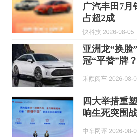
广汽丰田7月销
占超2成
快科技 2026-08-05
亚洲龙“换脸
冠“平替”牌
禾颜阅车 2026-08-0
四大举措重塑
响生死突围
中车网评 2026-08-0