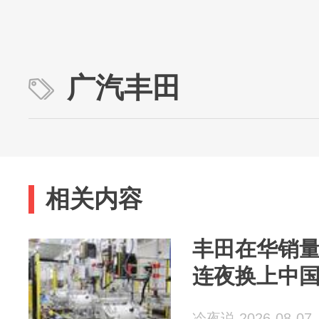
广汽丰田
相关内容
丰田在华销
连夜换上中
冷夜说 2026-08-07