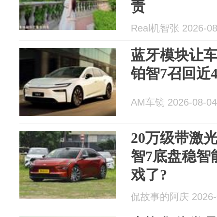
责
Real机智张 2026-08
蓝牙模块让车
铂智7召回近
AM车镜 2026-08-04
20万级带激
智7底盘稳智
戏了?
侃故事的阿庆 2026-0