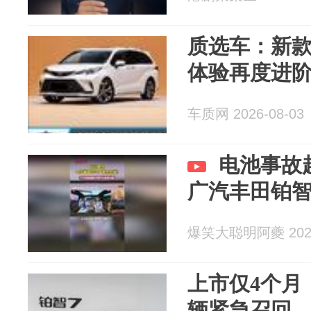
质选车：新
体验再度进
车质网 2026-08-03
电池事故
广汽丰田铂智
爆笑大聪明阿夔 2026
上市仅4个月
辆紧急召回