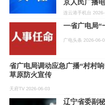
京人民广播
公告
连云港手机台 2026-0
一省广电局“
广电头条 2026-06-0
省广电局调动应急广播“村村响
草原防火宣传
天府TV 2026-06-03
辽宁省委副