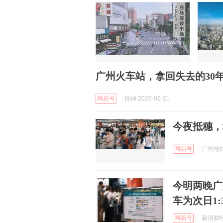
广州火车站，拿回失去的30
网易号
拆神 2026-05-21
今夜抵穗，
网易号
广州地铁 
今明两晚广
车为次日1:
网易号
新浪财经 