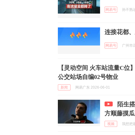
网易号
孙不熟读城
连接花都、
网易号
广州市花
【灵动空间 火车站流量C位
公交站场自编02号物业
新闻
网易广东 2026-06-01
陌生
方顺藤摸瓜
视频
我想把最