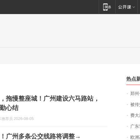
热点
郑州一汉堡店
，拖慢整座城！广州建设六马路站，
被传交付严重超
勤心结
费大厨
荐员 2026-08-05
广东雷州
！广州多条公交线路将调整→
欧洲