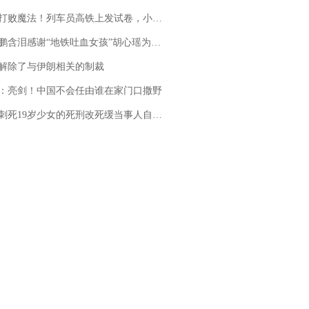
法！列车员高铁上发试卷，小朋友一秒静音，12306回应：列车员个人行为，不是铁路规定
地铁吐血女孩”胡心瑶为嫣然天使捐99999元：这份捐赠太沉重，尊重其捐赠意愿，个人向胡心瑶和她的病友之家各捐赠99999元
解除了与伊朗相关的制裁
：亮剑！中国不会任由谁在家门口撒野
19岁少女的死刑改死缓当事人自述：出狱11年间始终刻意躲避被害人家属