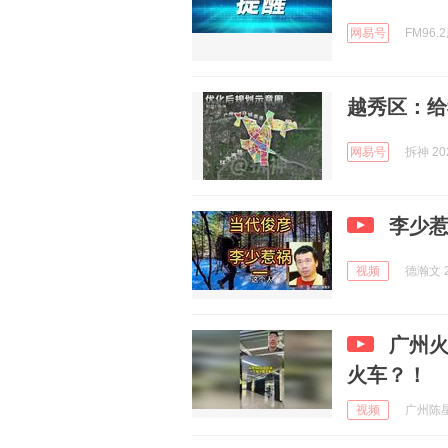
网易号
FM96.
越秀区：给
网易号
拆神 202
李少
视频
德瀚文 2
广州
火车？！
视频
广州陈星星