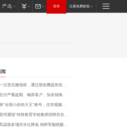
登录
注册免费邮箱
新闻
撤场前，通过朋友圈提前告知逐一退费，有顾客仅剩1元也全被退回，分文不少；顾客：言而有信，让人感动
期、糊弄客户，知名独角兽车企创始人回应：都没证据，将依法采取措施，“本人长期与美国交管局保持沟通，对方表示肯定”
“全国小炒肉大王”称号，仅凭视频评出？中国烹饪协会回应
通报“特殊教育学校教师招聘存在违规行为”：已启动问责程序 副校长被停职
高温致多瑙河水位降低 纳粹军舰残骸重见天日