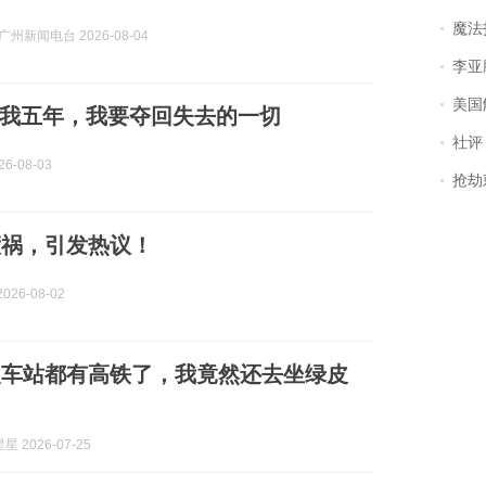
魔法打败魔
2广州新闻电台 2026-08-04
李亚鹏含泪感谢“
美国
我五年，我要夺回失去的一切
社评
6-08-03
抢劫刺死
惹祸，引发热议！
026-08-02
火车站都有高铁了，我竟然还去坐绿皮
 2026-07-25