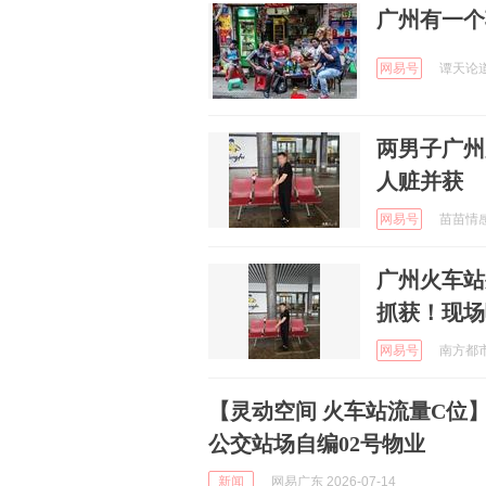
广州有一个
网易号
谭天论道 
两男子广州
人赃并获
网易号
苗苗情感说
广州火车站
抓获！现场
网易号
南方都市报
【灵动空间 火车站流量C位
公交站场自编02号物业
新闻
网易广东 2026-07-14