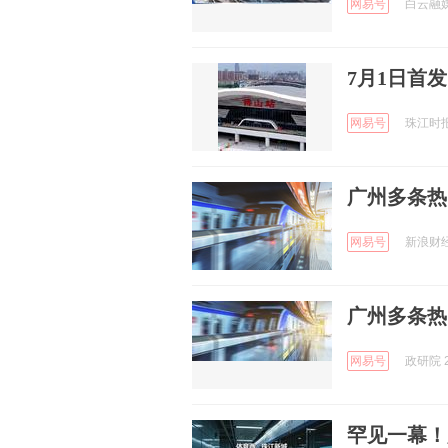
网易号
白云融媒 
7月1日首
网易号
珠江时报 
广州多条热
网易号
新浪财经 
广州多条热
网易号
政研院 2
罕见一幕！