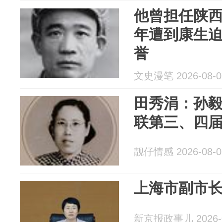
他曾担任陕西
年遭到康生迫
誉
文史漫笔 2026-08-0
田秀涓：孙
联第三、四
靓仔情感 2026-08-0
上海市副市
新京报政事儿 2026-0