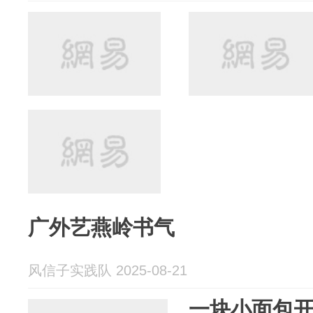
广外艺燕岭书气
风信子实践队 2025-08-21
一块小面包